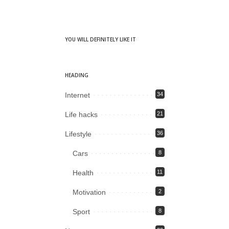
YOU WILL DEFINITELY LIKE IT
HEADING
Internet
34
Life hacks
21
Lifestyle
36
Cars
8
Health
11
Motivation
2
Sport
8