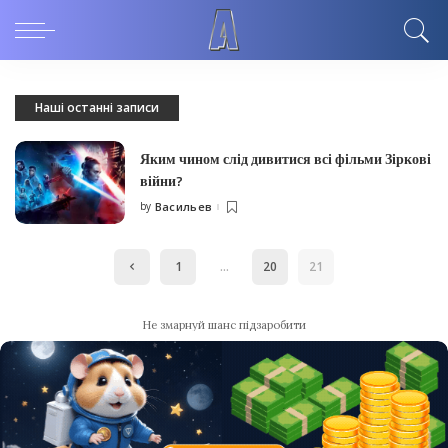
Наші останні записи
Яким чином слід дивитися всі фільми Зіркові
війни?
by
Васильев
Posted
by
1
…
20
21
Не змарнуй шанс підзаробити