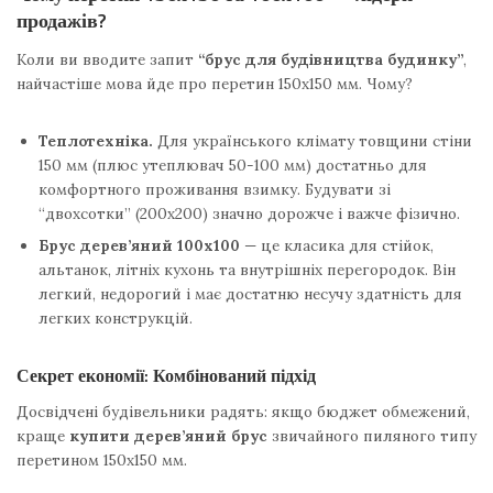
продажів?
Коли ви вводите запит
“брус для будівництва будинку”
,
найчастіше мова йде про перетин 150х150 мм. Чому?
Теплотехніка.
Для українського клімату товщини стіни
150 мм (плюс утеплювач 50-100 мм) достатньо для
комфортного проживання взимку. Будувати зі
“двохсотки” (200х200) значно дорожче і важче фізично.
Брус дерев’яний 100х100
— це класика для стійок,
альтанок, літніх кухонь та внутрішніх перегородок. Він
легкий, недорогий і має достатню несучу здатність для
легких конструкцій.
Секрет економії: Комбінований підхід
Досвідчені будівельники радять: якщо бюджет обмежений,
краще
купити дерев’яний брус
звичайного пиляного типу
перетином 150х150 мм.