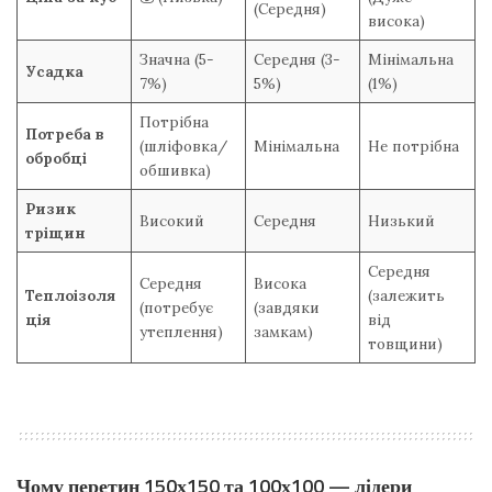
(Середня)
висока)
Значна (5-
Середня (3-
Мінімальна
Усадка
7%)
5%)
(1%)
Потрібна
Потреба в
(шліфовка/
Мінімальна
Не потрібна
обробці
обшивка)
Ризик
Високий
Середня
Низький
тріщин
Середня
Середня
Висока
Теплоізоля
(залежить
(потребує
(завдяки
ція
від
утеплення)
замкам)
товщини)
Чому перетин 150х150 та 100х100 — лідери