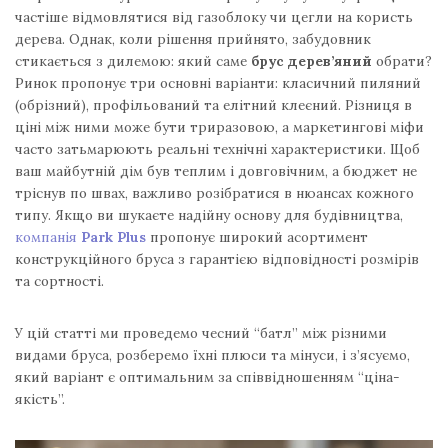
частіше відмовлятися від газоблоку чи цегли на користь
дерева. Однак, коли рішення прийнято, забудовник
стикається з дилемою: який саме
брус дерев’яний
обрати?
Ринок пропонує три основні варіанти: класичний пиляний
(обрізний), профільований та елітний клеєний. Різниця в
ціні між ними може бути триразовою, а маркетингові міфи
часто затьмарюють реальні технічні характеристики. Щоб
ваш майбутній дім був теплим і довговічним, а бюджет не
тріснув по швах, важливо розібратися в нюансах кожного
типу. Якщо ви шукаєте надійну основу для будівництва,
компанія
Park Plus
пропонує широкий асортимент
конструкційного бруса з гарантією відповідності розмірів
та сортності.
У цій статті ми проведемо чесний “батл” між різними
видами бруса, розберемо їхні плюси та мінуси, і з’ясуємо,
який варіант є оптимальним за співвідношенням “ціна-
якість”.