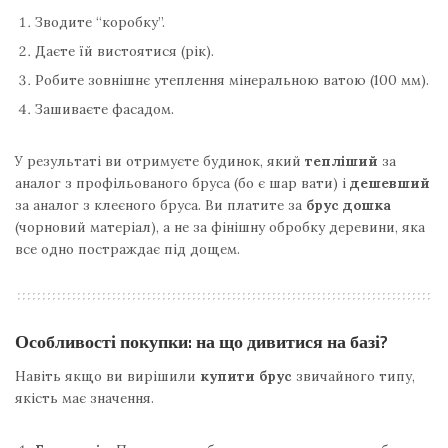
Зводите “коробку”.
Даєте їй вистоятися (рік).
Робите зовнішнє утеплення мінеральною ватою (100 мм).
Зашиваєте фасадом.
У результаті ви отримуєте будинок, який
тепліший
за
аналог з профільованого бруса (бо є шар вати) і
дешевший
за аналог з клеєного бруса. Ви платите за
брус дошка
(чорновий матеріал), а не за фінішну обробку деревини, яка
все одно постраждає під дощем.
Особливості покупки: на що дивитися на базі?
Навіть якщо ви вирішили
купити брус
звичайного типу,
якість має значення.