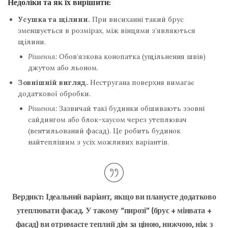
Недоліки та як їх вирішити:
Усушка та щілини.
При висиханні такий брус
зменшується в розмірах, між вінцями з’являються
щілини.
Рішення:
Обов’язкова конопатка (ущільнення швів)
джутом або льоном.
Зовнішній вигляд.
Нестругана поверхня вимагає
додаткової обробки.
Рішення:
Зазвичай такі будинки обшивають ззовні
сайдингом або блок-хаусом через утеплювач
(вентильований фасад). Це робить будинок
найтеплішим з усіх можливих варіантів.
Вердикт:
Ідеальний варіант, якщо ви плануєте додатково
утеплювати фасад. У такому “пирозі” (брус + мінвата +
фасад) ви отримаєте теплий дім за ціною, нижчою, ніж з