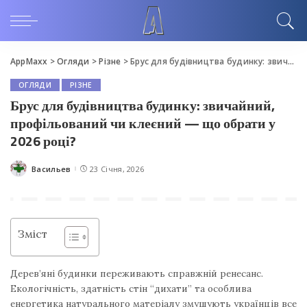
AppMaxx
>
Огляди
>
Різне
>
Брус для будівництва будинку: звичайний, профільований чи клеєний — що обрати у 2026 році?
ОГЛЯДИ
РІЗНЕ
Брус для будівництва будинку: звичайний,
профільований чи клеєний — що обрати у
2026 році?
Васильев
23 Січня, 2026
Posted
by
Зміст
Дерев’яні будинки переживають справжній ренесанс.
Екологічність, здатність стін “дихати” та особлива
енергетика натурального матеріалу змушують українців все