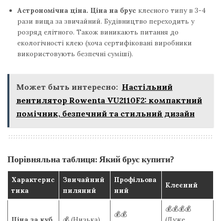
Астрономічна ціна.
Ціна на брус
клеєного типу в 3-4
рази вища за звичайний. Будівництво переходить у
розряд елітного. Також виникають питання до
екологічності клею (хоча сертифіковані виробники
використовують безпечні суміші).
Может быть интересно:
Настільний
вентилятор Rowenta VU2110F2: компактний
помічник, безпечний та стильний дизайн
Порівняльна таблиця: Який брус купити?
Характерис
Звичайний
Профільова
Клеєний
тика
пиляний
ний
💰💰💰💰
💰💰
Ціна за куб
💰 (Низька)
(Дуже