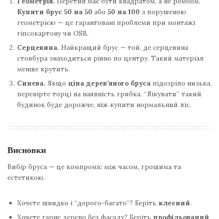
Геометрія.
Перетин має бути квадратом, а не ромбом.
Купити брус 50 на 50
або
50 на 100
з порушеною
геометрією — це гарантовані проблеми при монтажі
гіпсокартону чи OSB.
Серцевина.
Найкращий брус — той, де серцевина
стовбура знаходиться рівно по центру. Такий матеріал
менше крутить.
Синева.
Якщо
ціна дерев’яного бруса
підозріло низька,
перевірте торці на наявність грибка. “Лікувати” такий
будинок буде дорожче, ніж купити нормальний ліс.
Висновки
Вибір бруса — це компроміс між часом, грошима та
естетикою.
Хочете швидко і “дорого-багато”? Беріть
клеєний
.
Хочете гарне дерево без фасаду? Беріть
профільований
.