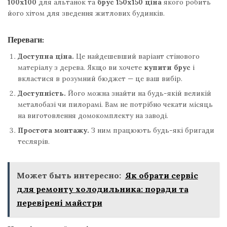
100х100
для альтанок та
брус 150х150 ціна
якого робить
його хітом для зведення житлових будинків.
Переваги:
Доступна ціна.
Це найдешевший варіант стінового
матеріалу з дерева. Якщо ви хочете
купити брус
і
вкластися в розумний бюджет — це ваш вибір.
Доступність.
Його можна знайти на будь-якій великій
металобазі чи пилорамі. Вам не потрібно чекати місяць
на виготовлення домокомплекту на заводі.
Простота монтажу.
З ним працюють будь-які бригади
теслярів.
Может быть интересно:
Як обрати сервіс
для ремонту холодильника: поради та
перевірені майстри