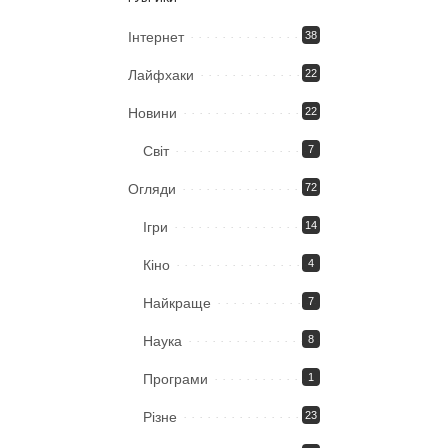
Iнтернет
38
Лайфхаки
22
Новини
22
Світ
7
Огляди
72
Ігри
14
Кіно
4
Найкраще
7
Наука
8
Програми
1
Різне
23