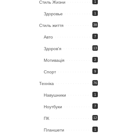
Стиль Жизни
1
Здоровье
1
Стиль життя
38
Авто
7
Здоров'я
13
Мотивація
2
Спорт
9
Техніка
76
Навушники
1
Ноутбуки
7
ПК
12
Планшети
1