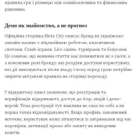
правила гри і різницю між ознайомленням та фінансовим
рішенням.
Демо як знайомство, а не прогноз
Офіційна сторінка Slots City описує бренд як українське
онлайн-казино з ліцензійною роботою, класичними
слотами, Crash-іграми, Live casino, турнірами та бонусами.
Це означає, що новинна стаття має починатися не з гасел, а
з пояснення ролі бренду: які розділи доступні користувачу,
які дії виконуються після входу і чому перед грою потрібно
звірити актуальні правила на сторінці переходу.
У відкритому описі зазначено, що реєстрація та
верифікація відкривають доступ до ігор, акцій і демо-
версій. Тема реєстрації тут важлива не сама по собі, а як
перша точка відповідальності. Якщо профіль заповнений
неточно, користувач може зіткнутися із затримками під час
перевірки, активації промо або запиту на виведення
коштів.