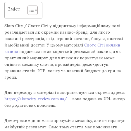
Зміст
Slots City / Слотс Сіті у відкритому інформаційному полі
розглядається як окремий казино-бренд, для якого
важливі реєстрація, вхід, ігровий каталог, бонуси, платежі
й мобільний доступ. У цьому матеріалі
Слотс Сіті онлайн
казино
подається не як короткий рекламний заклик, а як
практичний маршрут для читача: як користувач може
оцінити механіку слотів, провайдерів, демо-доступ,
правила столів, RTP-логіку та власний бюджет до гри на
гроші.
Для переходу в матеріалі використовується окрема адреса:
https://slotscity-review.com.ua/
— вона подана як URL-анкор
без додаткових пояснень.
Демо-режим допомагає зрозуміти механіку, але не гарантує
майбутній результат. Саме тому стаття має пояснювати