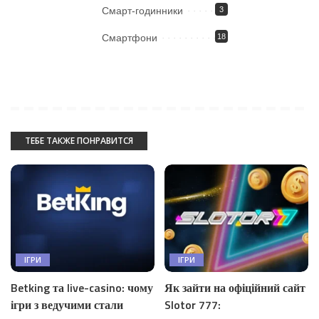
Смарт-годинники
3
Смартфони
18
ТЕБЕ ТАКЖЕ ПОНРАВИТСЯ
ІГРИ
ІГРИ
Як зайти на офіційний сайт
Betking та live-casino: чому
Slotor 777:
ігри з ведучими стали