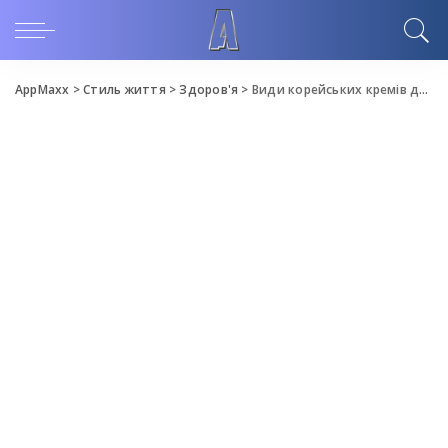
AppMaxx
>
Стиль життя
>
Здоров'я
>
Види корейських кремів для обличчя