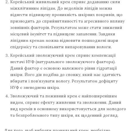
Корейський живильний крем сприяє додаванню сили
міжклітинним ліпідам. До недоліків ліпідів можна
віднести підвищену проникність шкірних покривів, що
призводить до сприйнятливості та агресивного впливу
зовнішніх факторів. Результатом може стати знижений
місцевий імунітет та підвищене запалення. Завдяки
ліпідним кремам можна відновити пошкоджені шари
епідермісу та сповільнити випаровування вологи.
Корейський зволожуючий крем сприяє компенсації
нестачі НУФ (натурального зволожуючого фактора).
Даний фактор є основою належного рівня гідратації
шкіри. Його дія подібна до спонжу, який має здатність
вбирати і пов’язувати вологу. Результатом дефіциту
НУФ є зневоднена шкіра.
Зволожуючий та поживний крем є найпоширенішим
видом, сприяє ефекту живлення та зволоження. Даний
вид кремів в основному використовується для молодого
та безпроблемного типу шкіри, як щоденний догляд.
Для того, щоб вибрати правильний крем, необхідно