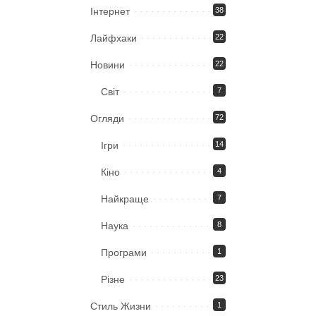
Iнтернет
38
Лайфхаки
22
Новини
22
Світ
7
Огляди
72
Ігри
14
Кіно
4
Найкраще
7
Наука
8
Програми
1
Різне
23
Стиль Жизни
1