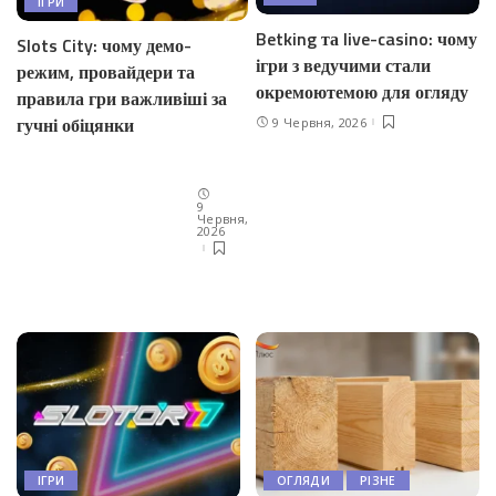
ІГРИ
Betking та live-casino: чому
Slots City: чому демо-
ігри з ведучими стали
режим, провайдери та
окремоютемою для огляду
правила гри важливіші за
гучні обіцянки
9 Червня, 2026
9
Червня,
2026
ІГРИ
ОГЛЯДИ
РІЗНЕ