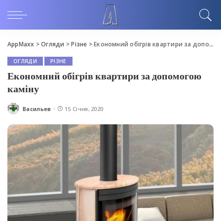
AppMaxx
>
Огляди
>
Різне
>
Економний обігрів квартири за допомогою каміну
ОГЛЯДИ
РІЗНЕ
Економний обігрів квартири за допомогою
каміну
Васильев
15 Січня, 2020
Posted
by