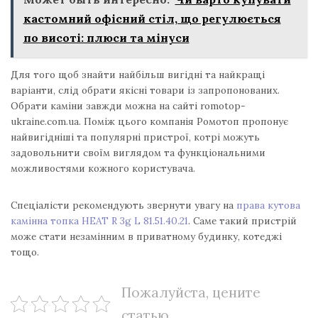
кастомний офісний стіл, що регулюється
по висоті: плюси та мінуси
Для того щоб знайти найбільш вигідні та найкращі
варіанти, слід обрати якісні товари із запропонованих.
Обрати каміни завжди можна на сайті romotop-
ukraine.com.ua. Поміж цього компанія Ромотоп пропонує
найвигідніші та популярні пристрої, котрі можуть
задовольнити своїм виглядом та функціональними
можливостями кожного користувача.
Спеціалісти рекомендують звернути увагу на
права кутова
камінна топка HEAT R 3g L 81.51.40.21
. Саме такий пристрій
може стати незамінним в приватному будинку, котеджі
тощо.
Пожалуйста, цените
статью