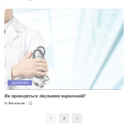
by
ЗДОРОВ'Я
Як проводиться лікування наркоманії?
by
Васильев
Posted
by
1
2