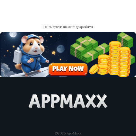
Не змарнуй шанс підзаробити
©2026 AppMaxx