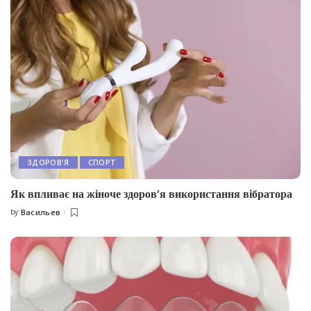
ЗДОРОВ'Я
СПОРТ
Як впливає на жіноче здоров’я використання вібратора
by
Васильев
Posted
by