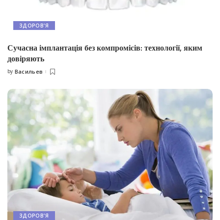
ЗДОРОВ'Я
Сучасна імплантація без компромісів: технології, яким
довіряють
by
Васильев
Posted
by
ЗДОРОВ'Я