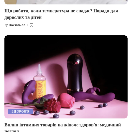
Що робити, коли температура не спадає? Поради для
дорослих та дітей
by
Васильев
Posted
by
ЗДОРОВ'Я
Вплив інтимних товарів на жіноче здоров’я: медичний
погляд