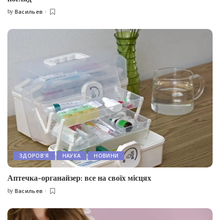
by
Васильев
Posted
by
ЗДОРОВ'Я
НАУКА
НОВИНИ
Аптечка-органайзер: все на своїх місцях
by
Васильев
Posted
by