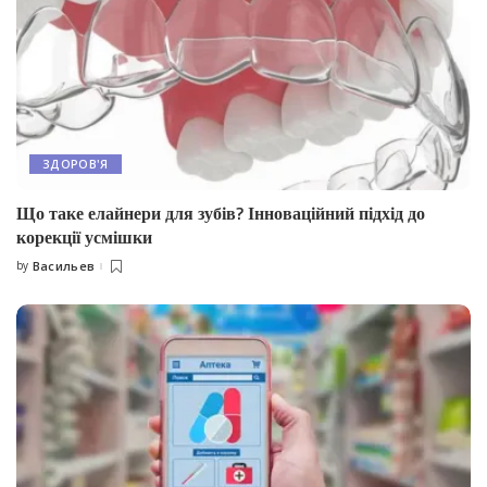
ЗДОРОВ'Я
Що таке елайнери для зубів? Інноваційний підхід до
корекції усмішки
by
Васильев
Posted
by