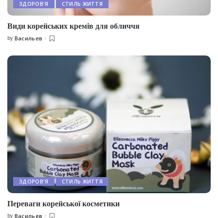
ЗДОРОВ'Я
СТИЛЬ ЖИТТЯ
Види корейських кремів для обличчя
by
Васильев
Posted
by
ЗДОРОВ'Я
СТИЛЬ ЖИТТЯ
Переваги корейської косметики
by
Васильев
Posted