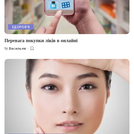
ЗДОРОВ'Я
Перевага покупки ліків в онлайні
by
Васильев
Posted
by