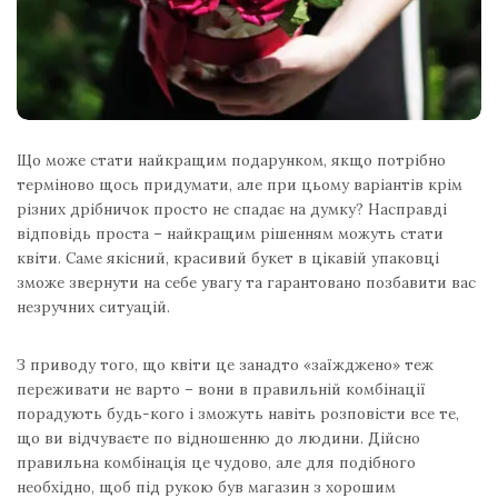
Що може стати найкращим подарунком, якщо потрібно
терміново щось придумати, але при цьому варіантів крім
різних дрібничок просто не спадає на думку? Насправді
відповідь проста – найкращим рішенням можуть стати
квіти. Саме якісний, красивий букет в цікавій упаковці
зможе звернути на себе увагу та гарантовано позбавити вас
незручних ситуацій.
З приводу того, що квіти це занадто «заїжджено» теж
переживати не варто – вони в правильній комбінації
порадують будь-кого і зможуть навіть розповісти все те,
що ви відчуваєте по відношенню до людини. Дійсно
правильна комбінація це чудово, але для подібного
необхідно, щоб під рукою був магазин з хорошим