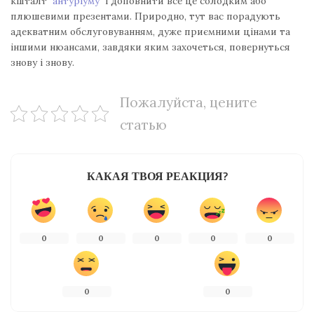
кшталт
антуріуму
і доповнити все це солодким або
плюшевими презентами. Природно, тут вас порадують
адекватним обслуговуванням, дуже приємними цінами та
іншими нюансами, завдяки яким захочеться, повернуться
знову і знову.
Пожалуйста, цените
статью
КАКАЯ ТВОЯ РЕАКЦИЯ?
0
0
0
0
0
0
0