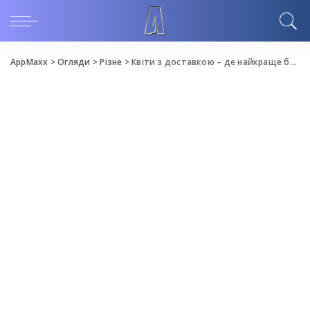
AppMaxx
>
Огляди
>
Різне
>
Квіти з доставкою – де найкраще брати?