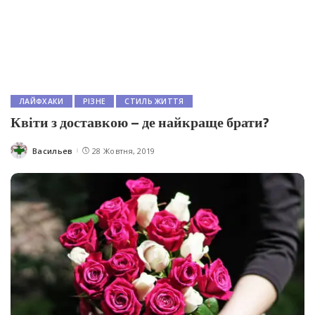
ЛАЙФХАКИ
РІЗНЕ
СТИЛЬ ЖИТТЯ
Квіти з доставкою – де найкраще брати?
Васильев
28 Жовтня, 2019
Posted
by