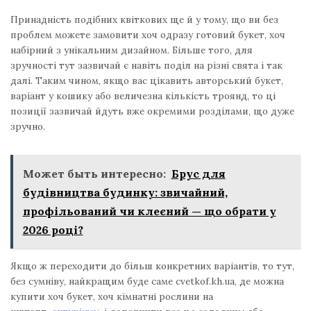
Принадність подібних квіткових ще й у тому, що ви без
проблем можете замовити хоч одразу готовий букет, хоч
набірний з унікальним дизайном. Більше того, для
зручності тут зазвичай є навіть поділ на різні свята і так
далі. Таким чином, якщо вас цікавить авторський букет,
варіант у кошику або величезна кількість троянд, то ці
позиції зазвичай йдуть вже окремими розділами, що дуже
зручно.
Может быть интересно:
Брус для
будівництва будинку: звичайний,
профільований чи клеєний — що обрати у
2026 році?
Якщо ж переходити до більш конкретних варіантів, то тут,
без сумніву, найкращим буде саме cvetkof.kh.ua, де можна
купити хоч букет, хоч кімнатні рослини на