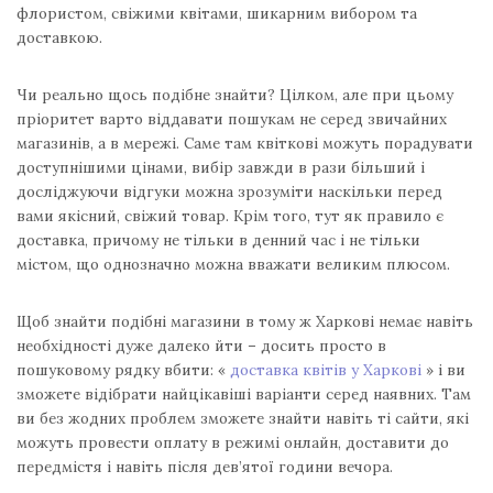
флористом, свіжими квітами, шикарним вибором та
доставкою.
Чи реально щось подібне знайти? Цілком, але при цьому
пріоритет варто віддавати пошукам не серед звичайних
магазинів, а в мережі. Саме там квіткові можуть порадувати
доступнішими цінами, вибір завжди в рази більший і
досліджуючи відгуки можна зрозуміти наскільки перед
вами якісний, свіжий товар. Крім того, тут як правило є
доставка, причому не тільки в денний час і не тільки
містом, що однозначно можна вважати великим плюсом.
Щоб знайти подібні магазини в тому ж Харкові немає навіть
необхідності дуже далеко йти – досить просто в
пошуковому рядку вбити: «
доставка квітів у Харкові
» і ви
зможете відібрати найцікавіші варіанти серед наявних. Там
ви без жодних проблем зможете знайти навіть ті сайти, які
можуть провести оплату в режимі онлайн, доставити до
передмістя і навіть після дев’ятої години вечора.