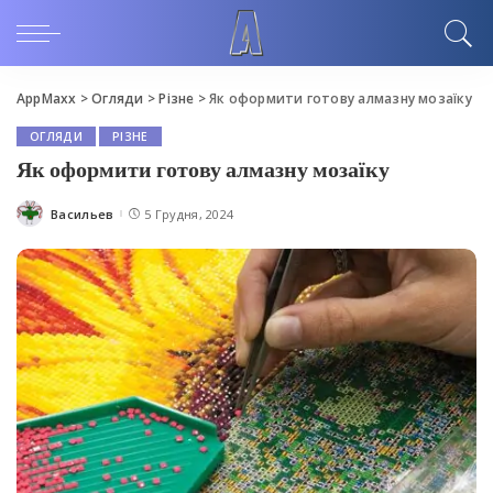
AppMaxx
>
Огляди
>
Різне
>
Як оформити готову алмазну мозаїку
ОГЛЯДИ
РІЗНЕ
Як оформити готову алмазну мозаїку
Васильев
5 Грудня, 2024
Posted
by