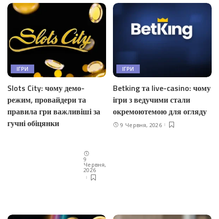
ІГРИ
ІГРИ
Betking та live-casino: чому
Slots City: чому демо-
ігри з ведучими стали
режим, провайдери та
окремоютемою для огляду
правила гри важливіші за
гучні обіцянки
9 Червня, 2026
9
Червня,
2026