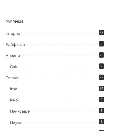
РУБРИКИ
Iнтернет
38
Лайфхаки
22
Новини
22
Світ
7
Огляди
72
Ігри
14
Кіно
4
Найкраще
7
Наука
8