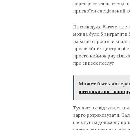
перевіряється на стенді 
присвоїти спеціальний к
Плюсів дуже багато, але 
можна було б витратити б
набагато простіше знайти
професійних центрів обс
просто неймовірну кількі
про список послуг.
Может быть интерес
автошколах - запору
Тут часто є відгуки, так
варто розраховувати. За
і ось тут на допомогу пр
спектр ремонтних робіт 