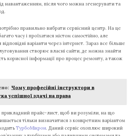
під навантаженням, після чого можна згенерувати та
од.
потрібно правильно вибрати сервісний центр. На це
агато часу і проїхатися містом самостійно, але
 відповідні варіанти через інтернет. Зараз все більше
луговування створює власні сайти, де можна знайти
сть корисної інформації про процес ремонту, а також
но:
Чому професійні інструктори в
ка успішної здачі на права
ож прикладний прайс-лист, щоб ви розуміли, на що
лишається тільки визначитися з конкретним варіантом
иходить
ТурбоМікрон
. Даний сервіс охоплює широкий
пов’язаних з турбінами або паливними системами та