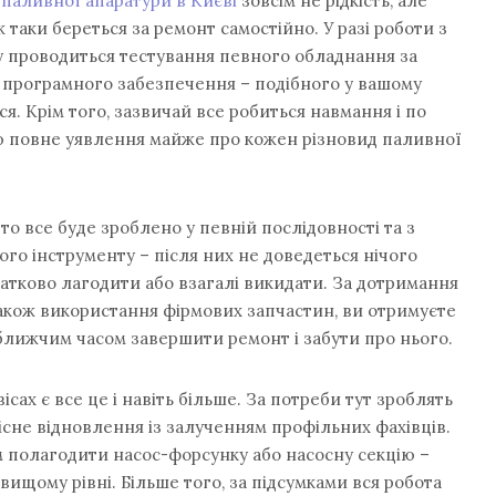
паливної апаратури в Києві
зовсім не рідкість, але
 таки береться за ремонт самостійно. У разі роботи з
 проводиться тестування певного обладнання за
програмного забезпечення – подібного у вашому
ся. Крім того, зазвичай все робиться навмання і по
маю повне уявлення майже про кожен різновид паливної
то все буде зроблено у певній послідовності та з
го інструменту – після них не доведеться нічого
одатково лагодити або взагалі викидати. За дотримання
також використання фірмових запчастин, ви отримуєте
ближчим часом завершити ремонт і забути про нього.
вісах є все це і навіть більше. За потреби тут зроблять
кісне відновлення із залученням профільних фахівців.
м полагодити насос-форсунку або насосну секцію –
вищому рівні. Більше того, за підсумками вся робота