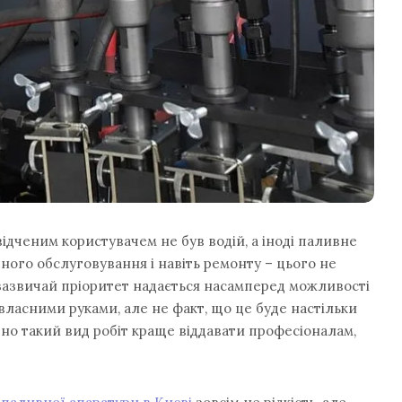
ідченим користувачем не був водій, а іноді паливне
ого обслуговування і навіть ремонту – цього не
 зазвичай пріоритет надається насамперед можливості
власними руками, але не факт, що це буде настільки
но такий вид робіт краще віддавати професіоналам,