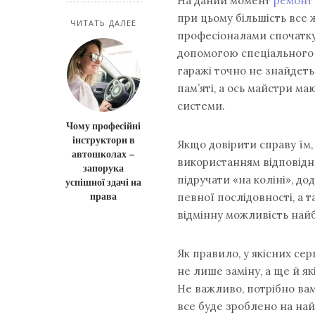
На даний момент
ремонт 
при цьому більшість все ж
ЧИТАТЬ ДАЛЕЕ
професіоналами спочатку
допомогою спеціального 
гаражі точно не знайдеть
пам’яті, а ось майстри 
системи.
Чому професійні
інструктори в
Якщо довірити справу їм, 
автошколах –
використанням відповідно
запорука
підручати «на коліні», д
успішної здачі на
права
певної послідовності, а 
відмінну можливість най
Як правило, у якісних сер
не лише заміну, а ще й я
Не важливо, потрібно ва
все буде зроблено на най