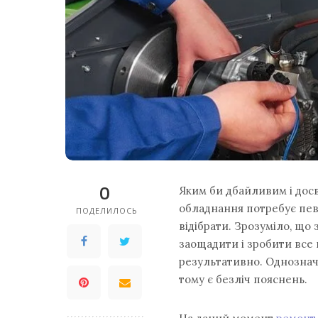
0
Яким би дбайливим і досв
обладнання потребує певн
ПОДЕЛИЛОСЬ
відібрати. Зрозуміло, що
заощадити і зробити все 
результативно. Однознач
тому є безліч пояснень.