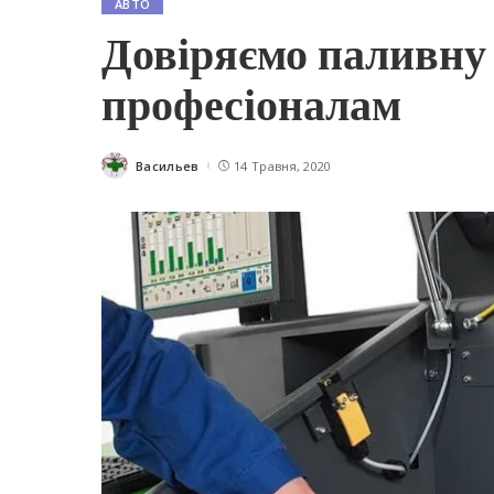
АВТО
Довіряємо паливну
професіоналам
Васильев
14 Травня, 2020
Posted
by