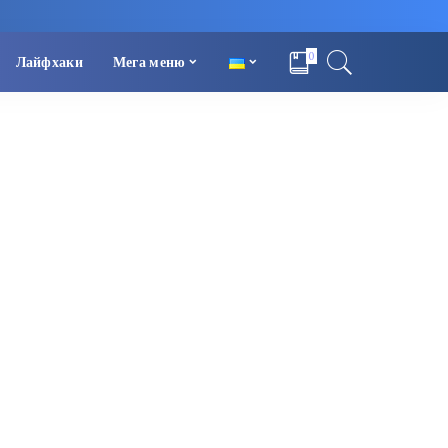
0
Лайфхаки
Мега меню