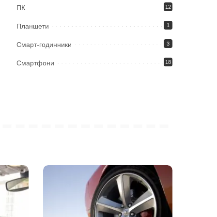
ПК
12
Планшети
1
Смарт-годинники
3
Смартфони
18