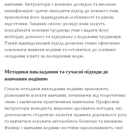
навчання. Інструктори з великим досвідом та високою
кваліфікацією здатні знаходити підхід до кожного учня,
враховуючи його індивідуальні особливості та рівень
підготовки. Завдяки своєму досвіду вони можуть
передбачати можливі труднощі учня і надати йому
необхідну допомогу та підтримку у подоланні труднощів.
Такий індивідуальний підхід дозволяє учням ефективно
освоювати навички водіння та готуватися до успішної
складання іспиту на посвідчення водія.
Методики викладання та сучасні підходи до
навчання водінню
Сучасні методики викладання водінню враховують
різноманітні аспекти навчання, починаючи від теоретичних
знань і закінчуючи практичними навичками. Професійні
інструктори володіють широким арсеналом методик, які
допомагають студентам засвоїти правила дорожнього руху
та навчитися керувати автомобілем безпечно та впевнено.
Фахівці з навчання водінню постійно вдосконалюють свої