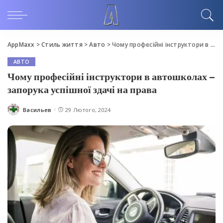
AppMaxx
>
Стиль життя
>
Авто
>
Чому професійні інструктори в автошколах – запорука успішної здачі на права
АВТО
Чому професійні інструктори в автошколах –
запорука успішної здачі на права
Васильев
29 Лютого, 2024
Posted
by