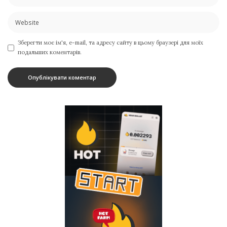
Зберегти моє ім'я, e-mail, та адресу сайту в цьому браузері для моїх
подальших коментарів.