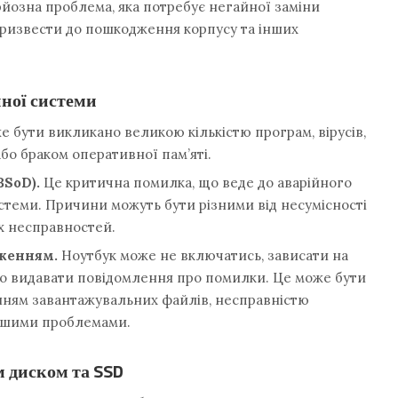
йозна проблема, яка потребує негайної заміни
призвести до пошкодження корпусу та інших
йної системи
 бути викликано великою кількістю програм, вірусів,
бо браком оперативної пам’яті.
BSoD).
Це критична помилка, що веде до аварійного
теми. Причини можуть бути різними від несумісності
х несправностей.
аженням.
Ноутбук може не включатись, зависати на
бо видавати повідомлення про помилки. Це може бути
нням завантажувальних файлів, несправністю
іншими проблемами.
 диском та SSD