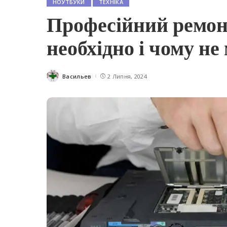
НОУТБУКИ
ТЕХНІКА
Професійний ремонт
необхідно і чому н
Васильев
2 Липня, 2024
Posted
by