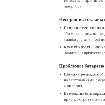
вмикатися. Причиною 
інвертора.
Несправності клавіа
Непрацюючі кнопки.
або механічним пошко
клавіатуру, але іноді п
Клейкі ключі.
Виникає
Зазвичай вирішується 
Проблеми з батареєю
Швидка розрядка.
Мож
налаштуваннями енерг
живлення.
Неможливість заряд
пристрою, роз’єм живл