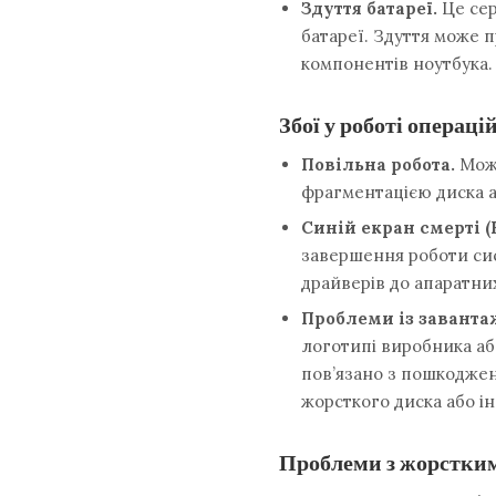
Здуття батареї.
Це сер
батареї. Здуття може 
компонентів ноутбука.
Збої у роботі операці
Повільна робота.
Може
фрагментацією диска а
Синій екран смерті (
завершення роботи сис
драйверів до апаратни
Проблеми із завант
логотипі виробника а
пов’язано з пошкодже
жорсткого диска або 
Проблеми з жорстким