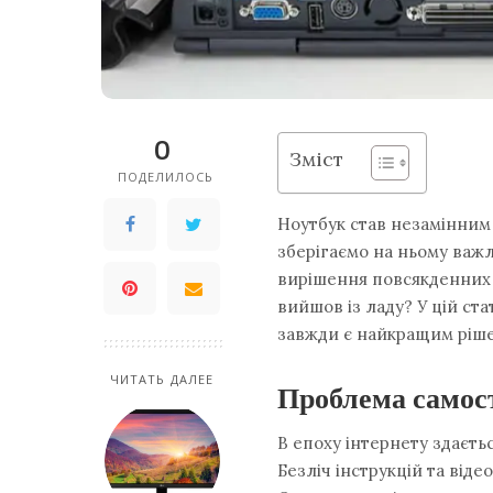
0
Зміст
ПОДЕЛИЛОСЬ
Ноутбук став незамінним 
зберігаємо на ньому важл
вирішення повсякденних 
вийшов із ладу? У цій ст
завжди є найкращим ріше
ЧИТАТЬ ДАЛЕЕ
Проблема самос
В епоху інтернету здаєть
Безліч інструкцій та від