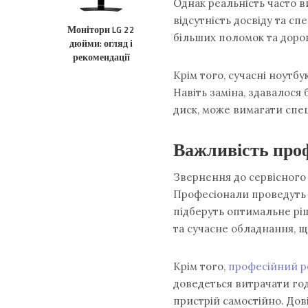
Однак реальність часто в
відсутність досвіду та с
Монітори LG 22
більших поломок та доро
дюйми: огляд і
рекомендації
Крім того, сучасні ноутб
Навіть заміна, здавалося 
диск, може вимагати спец
Важливість про
Звернення до сервісного 
Професіонали проведуть т
підберуть оптимальне рі
та сучасне обладнання, 
Крім того,
професійний р
доведеться витрачати го
пристрій самостійно. До