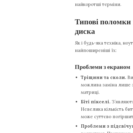
найкоротші терміни.
Типові поломки 
диска
Як і будь-яка техніка, н
найпоширеніші їх:
Проблеми з екраном
Тріщини та сколи.
Ви
можлива заміна лише за
матриці.
Біті пікселі.
З’являють
Невелика кількість бит
може суттєво погірши
Проблеми з підсвічу