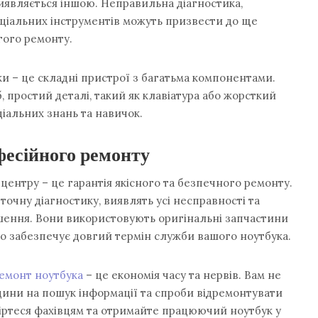
иявляється іншою. Неправильна діагностика,
пеціальних інструментів можуть призвести до ще
гого ремонту.
уки – це складні пристрої з багатьма компонентами.
б, простий деталі, такий як клавіатура або жорсткий
іальних знань та навичок.
фесійного ремонту
центру – це гарантія якісного та безпечного ремонту.
очну діагностику, виявлять усі несправності та
шення. Вони використовують оригінальні запчастини
що забезпечує довгий термін служби вашого ноутбука.
емонт ноутбука
– це економія часу та нервів. Вам не
дини на пошук інформації та спроби відремонтувати
віртеся фахівцям та отримайте працюючий ноутбук у