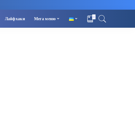
0
Лайфхаки
Мега меню