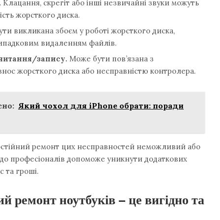
.
Клацання, скрегіт або інші незвичайні звуки можуть
ість жорсткого диска.
ти викликана збоєм у роботі жорсткого диска,
випадковим видаленням файлів.
читання/запису.
Може бути пов’язана з
знос жорсткого диска або несправністю контролера.
но:
Який чохол для iPhone обрати: поради
мостійний ремонт цих несправностей неможливий або
до професіоналів допоможе уникнути додаткових
 та гроші.
й ремонт ноутбуків – це вигідно та