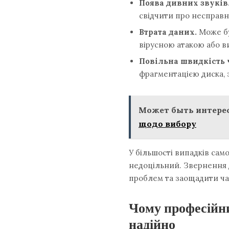
Поява дивних звуків
свідчити про несправн
Втрата даних.
Може бу
вірусною атакою або 
Повільна швидкість 
фрагментацією диска, 
Может быть интерес
щодо вибору
У більшості випадків са
недоцільний. Звернення 
проблем та заощадити час
Чому професійни
надійно