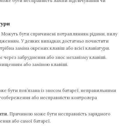
може бути несправність лампи підсвічування чи
тури
Можуть бути спричинені потраплянням рідини, пилу
дженням. У деяких випадках достатньо почистити
отрібна заміна окремих клавіш або всієї клавіатури.
 через забруднення або знос механізму клавіші.
чищенням або заміною клавіші.
е бути пов’язана із зносом батареї, неправильними
озбереження або несправністю контролера
ити.
Причиною може бути несправність зарядного
ення або самої батареї.