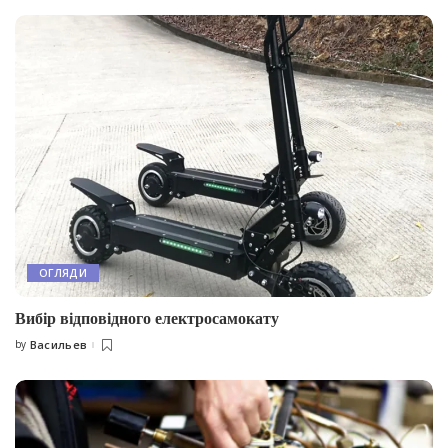
ОГЛЯДИ
Вибір відповідного електросамокату
by
Васильев
Posted
by