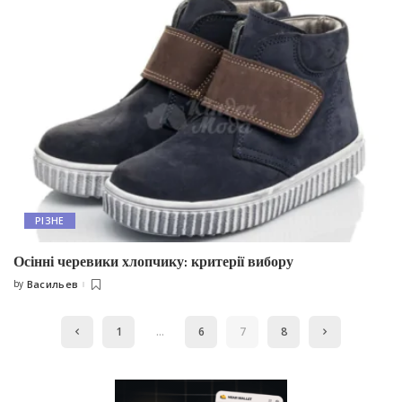
РІЗНЕ
Осінні черевики хлопчику: критерії вибору
by
Васильев
Posted
by
1
…
6
7
8