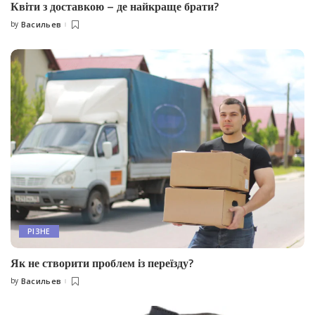
Квіти з доставкою – де найкраще брати?
by
Васильев
Posted
by
РІЗНЕ
Як не створити проблем із переїзду?
by
Васильев
Posted
by