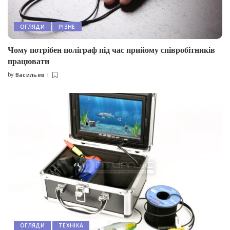
ОГЛЯДИ
РІЗНЕ
Чому потрібен поліграф під час прийому співробітників
працювати
by
Васильев
Posted
by
ОГЛЯДИ
ТЕХНІКА