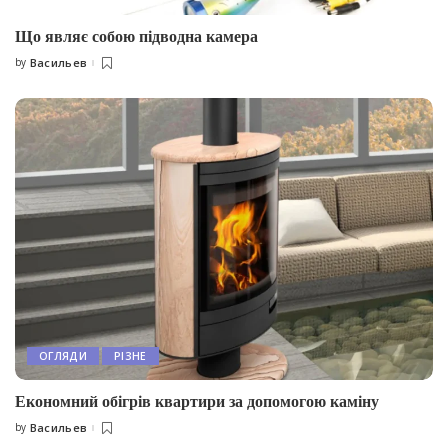
Що являє собою підводна камера
by
Васильев
Posted
by
ОГЛЯДИ
РІЗНЕ
Економний обігрів квартири за допомогою каміну
by
Васильев
Posted
by