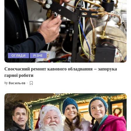
ОГЛЯДИ
РІЗНЕ
Своєчасний ремонт кавового обладнання – запорука
гарної роботи
by
Васильев
Posted
by