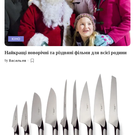
КІНО
Найкращі новорічні та різдвяні фільми для всієї родини
by
Васильев
Posted
by