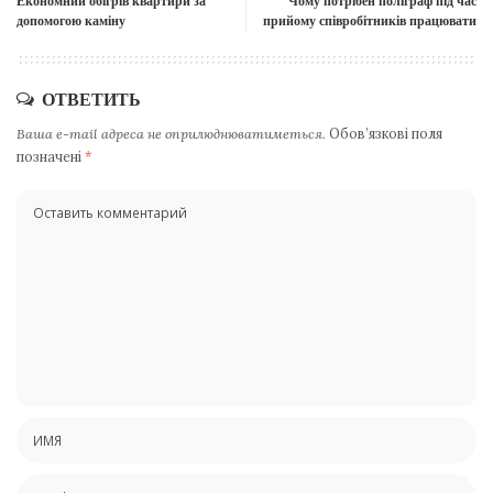
Економний обігрів квартири за
Чому потрібен поліграф під час
допомогою каміну
прийому співробітників працювати
ОТВЕТИТЬ
Ваша e-mail адреса не оприлюднюватиметься.
Обов’язкові поля
позначені
*