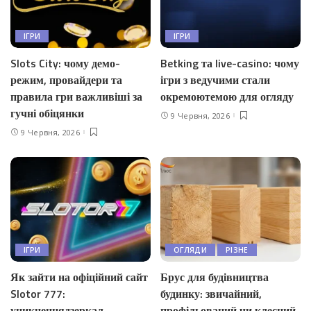
ІГРИ
ІГРИ
Slots City: чому демо-
Betking та live-casino: чому
режим, провайдери та
ігри з ведучими стали
правила гри важливіші за
окремоютемою для огляду
гучні обіцянки
9 Червня, 2026
9 Червня, 2026
ІГРИ
ОГЛЯДИ
РІЗНЕ
Як зайти на офіційний сайт
Брус для будівництва
Slotor 777:
будинку: звичайний,
уникненнядзеркал
профільований чи клеєний