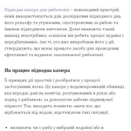
Підводна камера для риболовлі
– новомодний пристрій,
який використовується для дослідження підводного дна,
його рельєфу та утримання, спостереження за рибою та
іншими підводними жителями. Деякі вважають такий
винахід непотрібним, оскільки він робить процес нудним і
передбачуваним. Але ті, хто вже випробував його у дії,
стверджують, що немає кращого засобу для проведення
ефективної та водночас захоплюючої риболовлі.
Як працює підводна камера
Її принцип дії простий і розібратися у процесі
застосування легко. Це камера у водонепроникній обшивці,
яка передає дані на монітор, розташований в руках або
поряд з рибалкою, за допомогою кабелю підвищеної
міцності. Так, виходить повністю знати все, що
відбувається під водою, відстежуючи такі ситуації:
визначати, чи є риба у вибраній водоймі або в