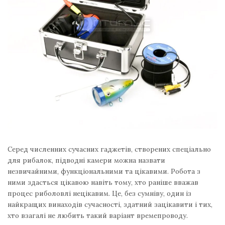
Серед численних сучасних гаджетів, створених спеціально
для рибалок, підводні камери можна назвати
незвичайними, функціональними та цікавими. Робота з
ними здасться цікавою навіть тому, хто раніше вважав
процес риболовлі нецікавим. Це, без сумніву, один із
найкращих винаходів сучасності, здатний зацікавити і тих,
хто взагалі не любить такий варіант времепроводу.