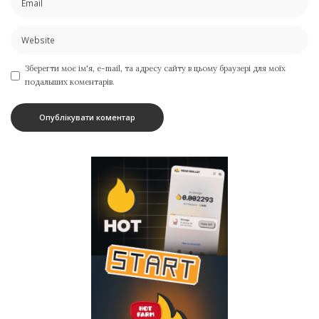
Зберегти моє ім'я, e-mail, та адресу сайту в цьому браузері для моїх
подальших коментарів.