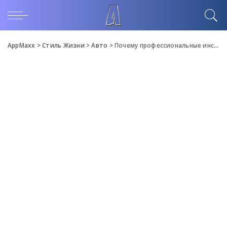
AppMaxx
>
Стиль Жизни
>
Авто
>
Почему профессиональные инструкторы в автошколах — залог успешной сдачи на права