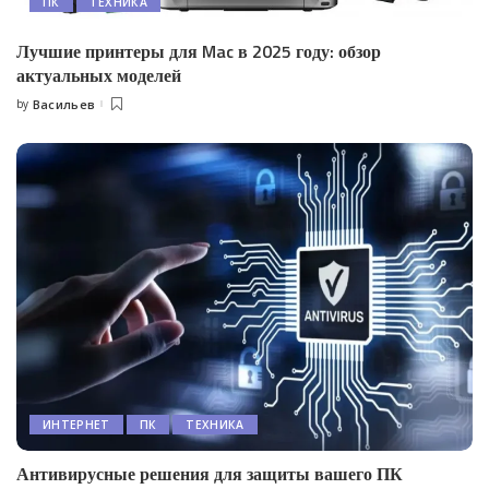
ПК
ТЕХНИКА
Лучшие принтеры для Mac в 2025 году: обзор
актуальных моделей
by
Васильев
Posted
by
ИНТЕРНЕТ
ПК
ТЕХНИКА
Антивирусные решения для защиты вашего ПК