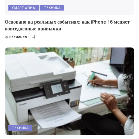
СМАРТФОНЫ
ТЕХНИКА
Основано на реальных событиях: как iPhone 16 меняет
повседневные привычки
by
Васильев
Posted
by
ТЕХНИКА