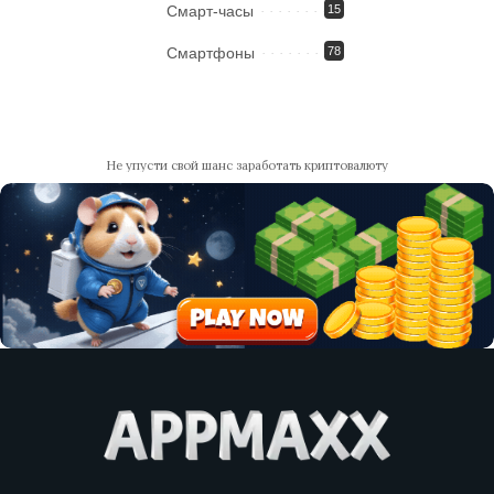
Смарт-часы
15
Смартфоны
78
Не упусти свой шанс заработать криптовалюту