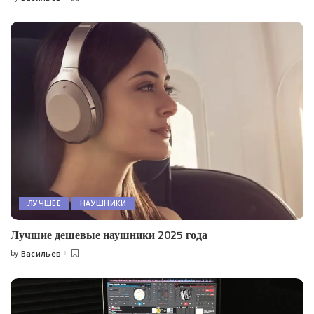
Posted
by
ЛУЧШЕЕ
НАУШНИКИ
Лучшие дешевые наушники 2025 года
by
Васильев
Posted
by