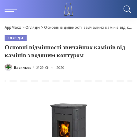
AppMaxx
>
Огляди
>
Основні відмінності звичайних камінів від камінів з водяним контуром
ОГЛЯДИ
Основні відмінності звичайних камінів від
камінів з водяним контуром
Васильев
29 Січня, 2020
Posted
by