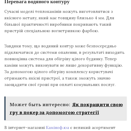
Перевага водяного контуру
Сучасні моделі теплокамінів можуть виготовлятися з
якісного металу, який має товщину близько 4 мм. Для
більшої практичності виробники покривають такий
пристрій спеціальною вогнетривкою фарбою.
Завдяки тому, що водяний контур може безпосередньо
підключатися до системи опалення, в результаті виходить
повноцінна система для обігріву цілого будинку. Тепер
каміни можуть виконувати не лише декоративну функцію.
За допомогою цілого обігріву комплексу користувачі
отримають якісні пристрої, а також зможуть значно
заощадити свої гроші при оплаті комунальних послуг.
Может быть интересно:
Як покращити свою
гру в покер за допомогою стратегії
В інтернет-магазині
Каміноф.юа
є великий асортимент