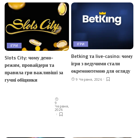
ІГРИ
ІГРИ
Betking та live-casino: чому
Slots City: чому демо-
ігри з ведучими стали
режим, провайдери та
окремоютемою для огляду
правила гри важливіші за
гучні обіцянки
9 Червня, 2026
9
Червня,
2026