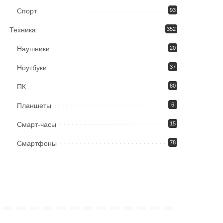
Спорт
93
Техника
352
Наушники
20
Ноутбуки
37
ПК
80
Планшеты
6
Смарт-часы
15
Смартфоны
78