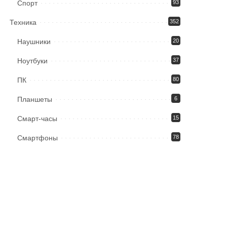
Спорт
93
Техника
352
Наушники
20
Ноутбуки
37
ПК
80
Планшеты
6
Смарт-часы
15
Смартфоны
78