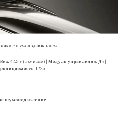
ники с шумоподавлением
Вес:
42.5 г (с кейсом) |
Модуль управления:
Да |
роницаемость:
IPX5
ое шумоподавление