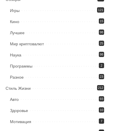
Игры
121
Кино
15
Лучшее
98
Мир криптовалют
25
Наука
98
Программы
2
Разное
23
Стиль Жизни
212
Авто
93
Здоровье
10
Мотивация
7