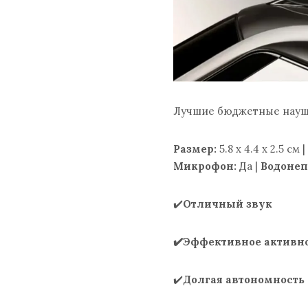
Лучшие бюджетные науш
Размер:
5.8 x 4.4 x 2.5 см |
Микрофон:
Да |
Водонеп
✔️
Отличный звук
✔️Эффективное активн
✔️
Долгая автономность