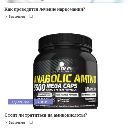
Как проводится лечение наркомании?
by
Васильев
Posted
by
ЗДОРОВЬЕ
СПОРТ
Стоит ли тратиться на аминокислоты?
by
Васильев
Posted
by