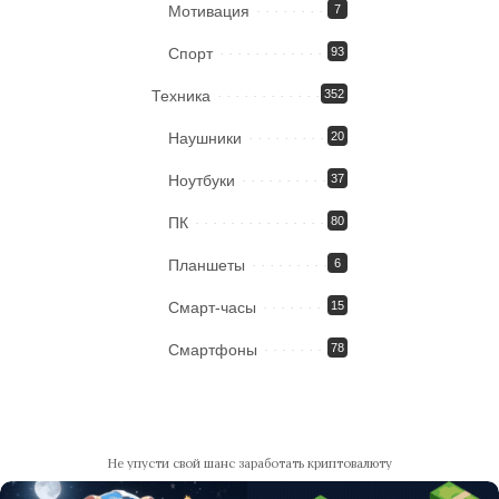
Мотивация
7
Спорт
93
Техника
352
Наушники
20
Ноутбуки
37
ПК
80
Планшеты
6
Смарт-часы
15
Смартфоны
78
Не упусти свой шанс заработать криптовалюту