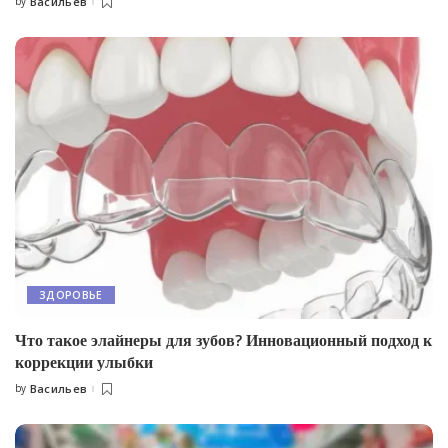
by
Васильев
Posted
by
ЗДОРОВЬЕ
Что такое элайнеры для зубов? Инновационный подход к
коррекции улыбки
by
Васильев
Posted
by