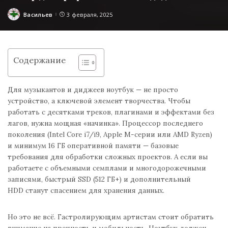
Васильев
3 февраля, 2025
Posted
by
Содержание
Для музыкантов и диджеев ноутбук — не просто
устройство, а ключевой элемент творчества. Чтобы
работать с десятками треков, плагинами и эффектами без
лагов, нужна мощная «начинка». Процессор последнего
поколения (Intel Core i7/i9, Apple M-серии или AMD Ryzen)
и минимум 16 ГБ оперативной памяти — базовые
требования для обработки сложных проектов. А если вы
работаете с объемными семплами и многодорожечными
записями, быстрый SSD (512 ГБ+) и дополнительный
HDD станут спасением для хранения данных.
Но это не всё. Гастролирующим артистам стоит обратить
внимание на прочность и мобильность. Ноутбук должен