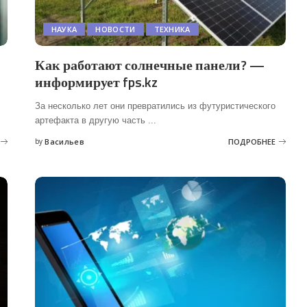
НАУКА
НОВОСТИ
ТЕХНИКА
Как работают солнечные панели? —
информирует fps.kz
За несколько лет они превратились из футуристического
артефакта в другую часть
...
by
Васильев
ПОДРОБНЕЕ
Posted
by