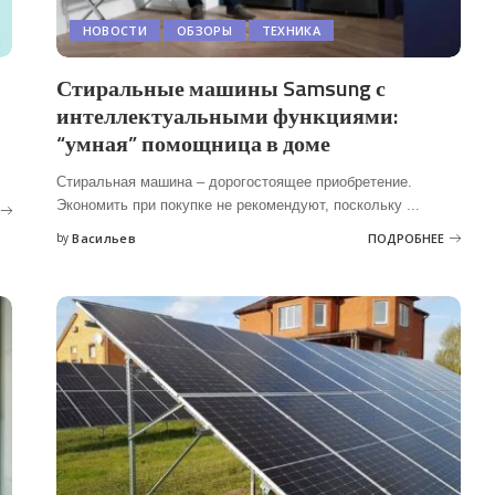
НОВОСТИ
ОБЗОРЫ
ТЕХНИКА
Стиральные машины Samsung с
интеллектуальными функциями:
“умная” помощница в доме
Стиральная машина – дорогостоящее приобретение.
Экономить при покупке не рекомендуют, поскольку
...
by
Васильев
ПОДРОБНЕЕ
Posted
by