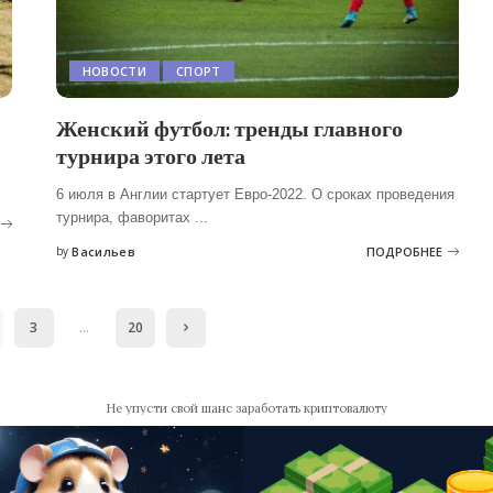
НОВОСТИ
СПОРТ
Женский футбол: тренды главного
турнира этого лета
6 июля в Англии стартует Евро-2022. О сроках проведения
турнира, фаворитах
...
by
Васильев
ПОДРОБНЕЕ
Posted
by
3
…
20
Не упусти свой шанс заработать криптовалюту