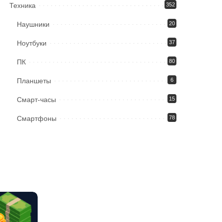
Техника
352
Наушники
20
Ноутбуки
37
ПК
80
Планшеты
6
Смарт-часы
15
Смартфоны
78