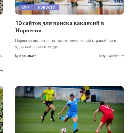
МИР
НОВОСТИ
10 сайтов для поиска вакансий в
Норвегии
Норвегия является не только живописной страной, но и
удачным вариантом для
...
 о
by
Васильев
ПОДРОБНЕЕ
Posted
by