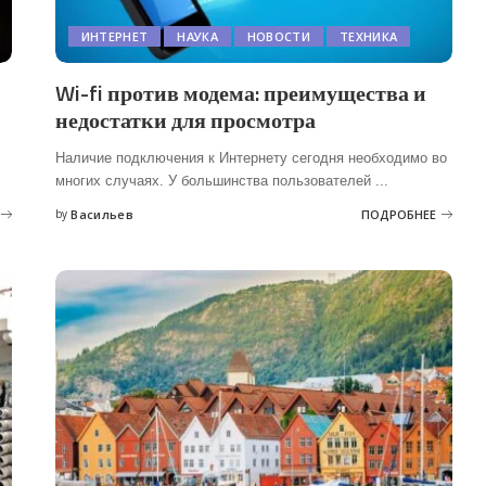
ИНТЕРНЕТ
НАУКА
НОВОСТИ
ТЕХНИКА
Wi-fi против модема: преимущества и
недостатки для просмотра
Наличие подключения к Интернету сегодня необходимо во
многих случаях. У большинства пользователей
...
by
Васильев
ПОДРОБНЕЕ
Posted
by