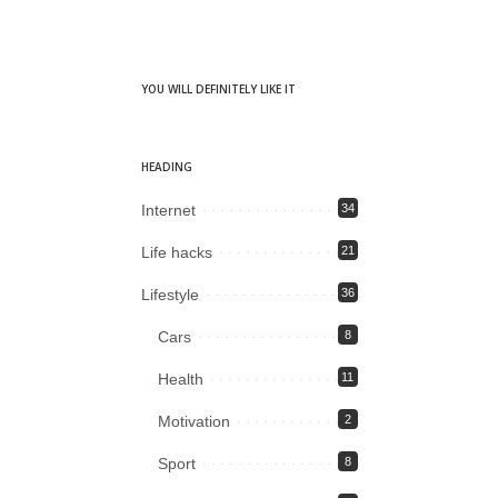
YOU WILL DEFINITELY LIKE IT
HEADING
Internet
34
Life hacks
21
Lifestyle
36
Cars
8
Health
11
Motivation
2
Sport
8