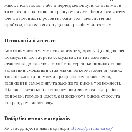
жінок після пологів або в період менопаузи. Сильні м’язи
тазового дна не лише покращують якість інтимного життя,
але й запобігають розвитку багатьох гінекологічних
проблем, включаючи опущення органів малого тазу.
Психологічні аспекти
Важливим аспектом є психологічне здоров’я. Дослідження
показують, що здорова сексуальність та позитивне
ставлення до власного тіла безпосередньо впливають на
загальний емоційний стан жінки. Використання інтимних
товарів може допомогти краще пізнати власне тіло,
підвищити самооцінку та зменшити рівень тривожності.
Під час сексуальної активності виділяються ендорфіни –
природні гормони щастя, які знижують рівень стресу та
покращують якість сну.
Вибір безпечних матеріалів
Як стверджують наші партнери
https://perchinka.ua/