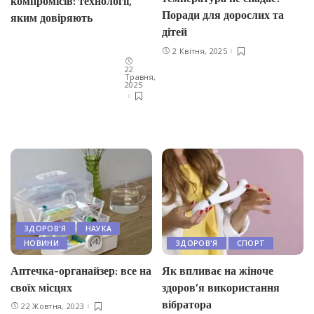
компромісів: технології,
Поради для дорослих та
яким довіряють
дітей
2 Квітня, 2025
22
Травня,
2025
ЗДОРОВ'Я
НАУКА
НОВИНИ
ЗДОРОВ'Я
СПОРТ
Аптечка-органайзер: все на
Як впливає на жіноче
своїх місцях
здоров’я використання
вібратора
22 Жовтня, 2023