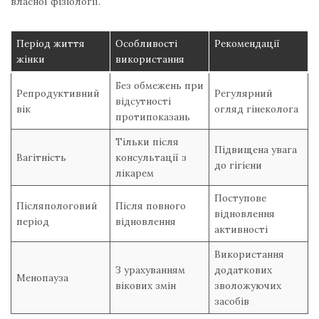
власної фізіології.
Період життя
Особливості
Рекомендації
жінки
використання
Без обмежень при
Репродуктивний
Регулярний
відсутності
вік
огляд гінеколога
протипоказань
Тільки після
Підвищена увага
Вагітність
консультації з
до гігієни
лікарем
Поступове
Післяпологовий
Після повного
відновлення
період
відновлення
активності
Використання
З урахуванням
додаткових
Менопауза
вікових змін
зволожуючих
засобів