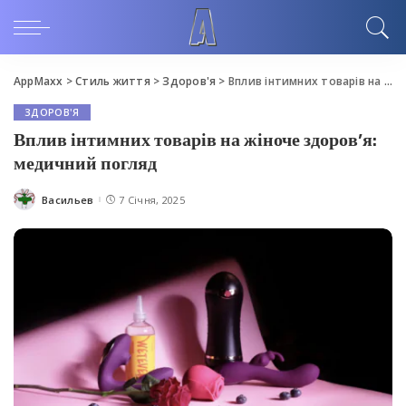
AppMaxx
>
Стиль життя
>
Здоров'я
>
Вплив інтимних товарів на жіноче здоров’я: медичний погляд
ЗДОРОВ'Я
Вплив інтимних товарів на жіноче здоров’я:
медичний погляд
Васильев
7 Січня, 2025
Posted
by