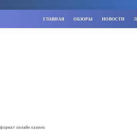
ГЛАВНАЯ
ОБЗОРЫ
НОВОСТИ
Л
 формат онлайн казино