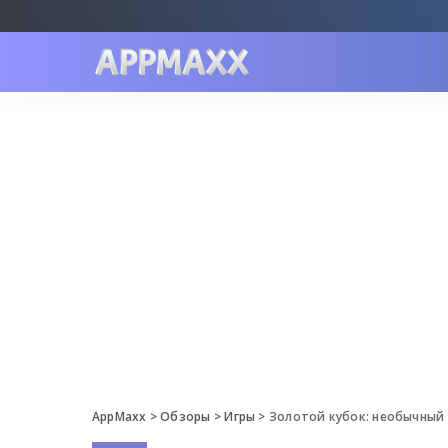
AppMaxx
>
Обзоры
>
Игры
>
Золотой кубок: необычный