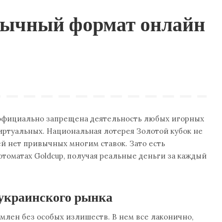
обычный формат онлайн
официально запрещена деятельность любых игорных
иртуальных. Национальная лотерея Золотой кубок не
ей нет привычных многим ставок. Зато есть
отоматах Goldcup, получая реальные деньги за каждый
украинского рынка
млен без особых излишеств. В нем все лаконично,