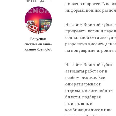
ЧИТАТЬ ДАЛЕЕ
понятно и просто. В верх
информационные разделы
На сайте Золотой кубок 
придумать логин и паро
социальной сети аккаунт
Бонусная
система онлайн-
разрешено вносить день
казино Kosmolot
на популярные игровые 
На сайте Золотой кубок
автоматы работают в
особом режиме. Все
они разыгрывают
отдельные лотерейные
билеты, подбирая
выигрышные
комбинации чисел или