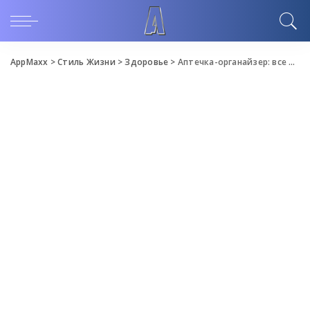
AppMaxx
>
Стиль Жизни
>
Здоровье
>
Аптечка-органайзер: все на своих местах