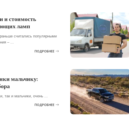
и и стоимость
ающих ламп
раньше считались популярными
ения –
...
ПОДРОБНЕЕ
нки мальчику:
бора
ки, так и мальчики, очень
...
ПОДРОБНЕЕ