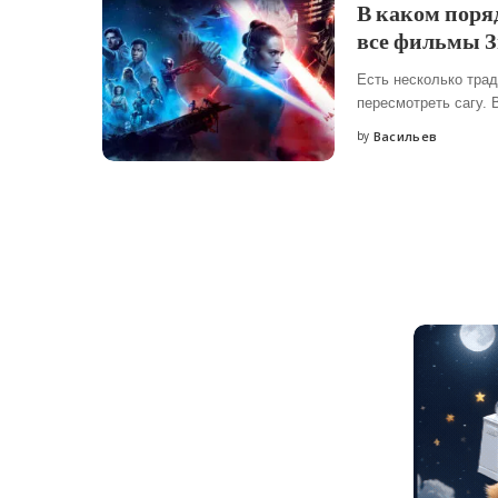
В каком поря
все фильмы З
Есть несколько тра
пересмотреть сагу.
by
Васильев
Posted
by