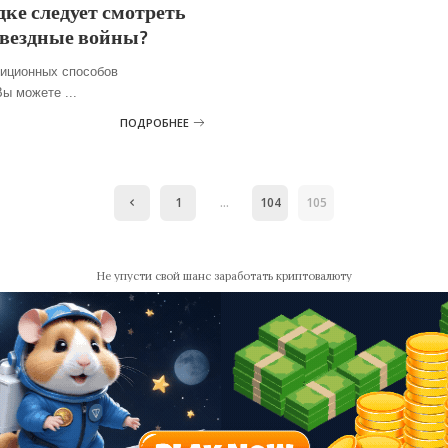
дке следует смотреть
вездные войны?
диционных способов
 Вы можете
...
ПОДРОБНЕЕ
1
…
104
105
Не упусти свой шанс заработать криптовалюту