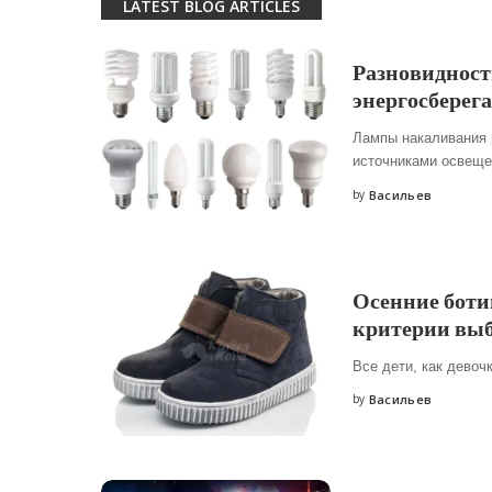
LATEST BLOG ARTICLES
Разновидност
энергосберег
Лампы накаливания 
источниками освещ
by
Васильев
Posted
by
Осенние боти
критерии вы
Все дети, как девоч
by
Васильев
Posted
by