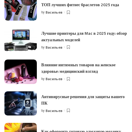
ТОП лучших фитнес браслетов 2025 года
by
Васильев
Posted
by
Лучшие принтеры для Mac в 2025 году: обзор
актуальных моделей
by
Васильев
Posted
by
Влияние интимных товаров на женское
здоровье: медицинский взгляд
by
Васильев
Posted
by
Антивирусные решения для защиты вашего
ПК
by
Васильев
Posted
by
Как оформить готовую алмазную мозаику