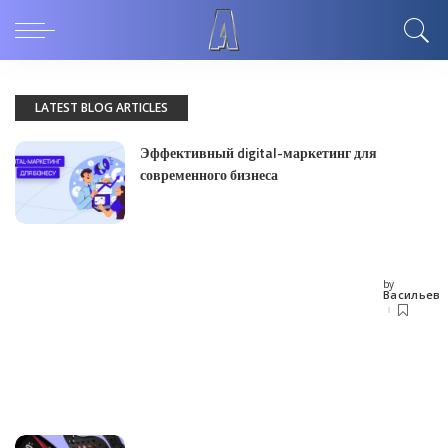
LATEST BLOG ARTICLES
Эффективный digital-маркетинг для
современного бизнеса
by
Posted
Васильев
by