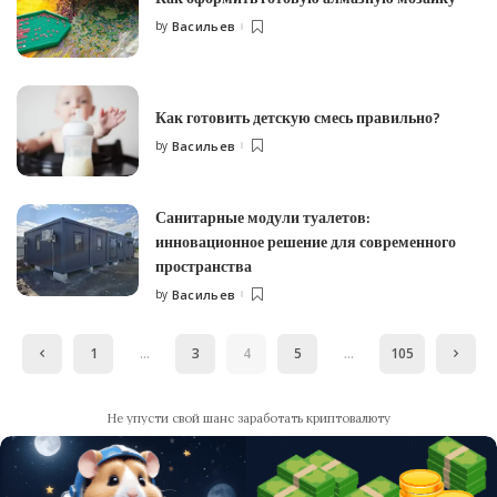
by
Васильев
Posted
by
Как готовить детскую смесь правильно?
by
Васильев
Posted
by
Санитарные модули туалетов:
инновационное решение для современного
пространства
by
Васильев
Posted
by
1
…
3
4
5
…
105
Не упусти свой шанс заработать криптовалюту