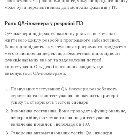
забезпечення та розповімо про те, чому вибір цього шляху
може бути перспективним для молодих фахівців у IT.
Роль QA-інженера у розробці ПЗ
QA-інженери відіграють важливу роль на всіх етапах
життєвого циклу розробки програмного забезпечення.
Вони відповідають за тестування програмного продукту з
метою виявлення дефектів, забезпечення відповідності
функціональних вимог та задоволення потреб
користувачів. Ось деякі з основних завдань, що
виконуються QA-інженерами:
Планування тестування: QA-інженери розробляють
стратегію та план тестування, визначають критерії
успіху та створюють тестові сценарії.
Виконання тестування: Вони проводять функціональне,
інтеграційне, системне та інші види тестування
виявлення помилок і неполадок в ПО.
Створення автоматизованих тестів: QA-інженери