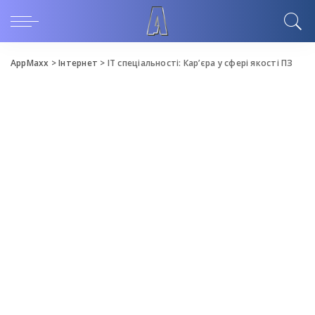
AppMaxx
>
Iнтернет
>
IT спеціальності: Кар’єра у сфері якості ПЗ