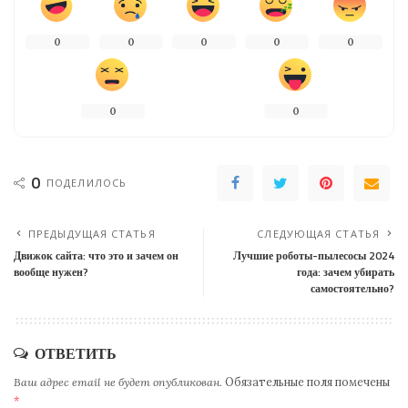
0
0
0
0
0
0
0
0
ПОДЕЛИЛОСЬ
ПРЕДЫДУЩАЯ СТАТЬЯ
СЛЕДУЮЩАЯ СТАТЬЯ
Движок сайта: что это и зачем он
Лучшие роботы-пылесосы 2024
вообще нужен?
года: зачем убирать
самостоятельно?
ОТВЕТИТЬ
Ваш адрес email не будет опубликован.
Обязательные поля помечены
*