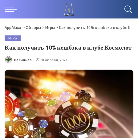
AppMaxx
>
Обзоры
>
Игры
>
Как получить 10% кешбэка в клубе Космолот
ИГРЫ
Как получить 10% кешбэка в клубе Космолот
Васильев
20 апреля, 2021
Posted
by