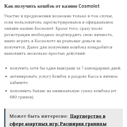
Как получить кешбэк от казино Cosmolot
Участие в предложении возможно только в том случае,
если пользователь зарегистрировался в официальном
онлайн-казино Космолот. Кроме того, сразу после
регистрации необходимо подтвердить свою личность,
иначе играть в Космолоте на реальные деньги на
получится. Далее для получения кешбэка понадобится
выполнить несколько простых действий:
получить хотя бы один выигрыш за 7 календарных дней;
активировать услугу Кешбэк в разделе Касса в личном
кабинете;
пополнить баланс на минимальную сумму кешбэка (от
680 гривен).
Может быть интересно:
Партнерство в
сфере азартных игр: Расширяя границы