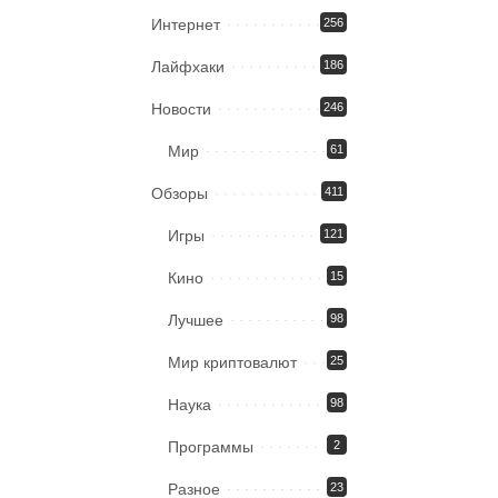
Интернет
256
Лайфхаки
186
Новости
246
Мир
61
Обзоры
411
Игры
121
Кино
15
Лучшее
98
Мир криптовалют
25
Наука
98
Программы
2
Разное
23