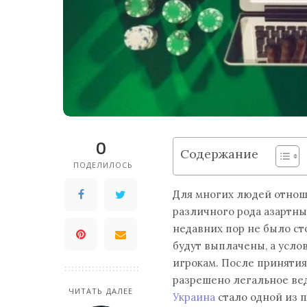
0
Содержание
ПОДЕЛИЛОСЬ
Для многих людей отнош
различного рода азартны
недавних пор не было ст
будут выплачены, а усл
игрокам. После принятия
разрешено легальное ве
ЧИТАТЬ ДАЛЕЕ
Украина
стало одной из 