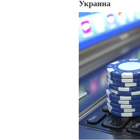
Украина