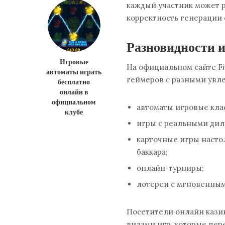
каждый участник может 
корректность генерации 
Разновидности 
Игровые
На официальном сайте Fi
автоматы играть
геймеров с разными увл
бесплатно
онлайн в
официальном
автоматы игровые кла
клубе
игры с реальными дил
карточные игры настоль
баккара;
онлайн-турниры;
лотереи с мгновенным
Посетители онлайн казин
видами игр, которые пер