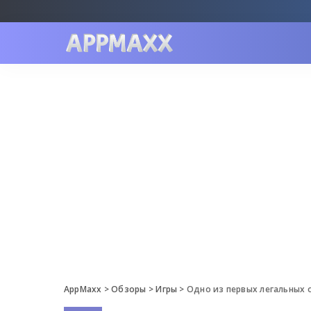
AppMaxx
>
Обзоры
>
Игры
>
Одно из первых легальных 