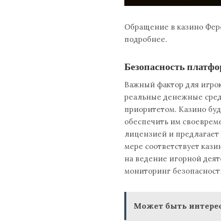
Обращение в казино Ферс
подробнее.
Безопасность платф
Важный фактор для игрок
реальные денежные сред
приоритетом. Казино буд
обеспечить им своеврем
лицензией и предлагает
мере соответствует каз
на ведение игорной дея
мониторинг безопасност
Может быть интерес