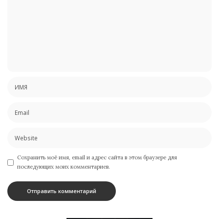
Сохранить моё имя, email и адрес сайта в этом браузере для
последующих моих комментариев.