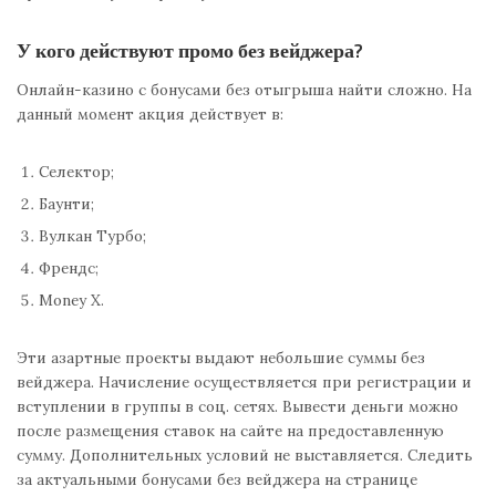
У кого действуют промо без вейджера?
Онлайн-казино с бонусами без отыгрыша найти сложно. На
данный момент акция действует в:
Селектор;
Баунти;
Вулкан Турбо;
Френдс;
Money X.
Эти азартные проекты выдают небольшие суммы без
вейджера. Начисление осуществляется при регистрации и
вступлении в группы в соц. сетях. Вывести деньги можно
после размещения ставок на сайте на предоставленную
сумму. Дополнительных условий не выставляется. Следить
за актуальными бонусами без вейджера на странице