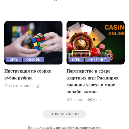
ИГРЫ
ОБЗОРЫ
ИГРЫ
ИНТЕРНЕТ
Инструкция по сборке
Партнерство в сфере
кубик рубика
азартных игр: Расширяя
границы успеха в мире
13 июня, 2024
онлайн-казино
9 апреля, 2024
ЗАГРУЗИТЬ БОЛЬШЕ
Не упусти свой шанс заработать криптовалюту