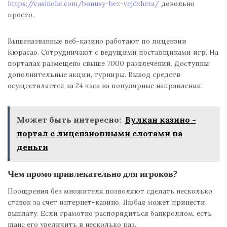
https://casinolic.com/bonusy-bez-vejdzhera/
довольно
просто.
Вышеназванные веб-казино работают по лицензии
Кюрасао. Сотрудничают с ведущими поставщиками игр. На
порталах размещено свыше 7000 развлечений. Доступны
дополнительные акции, турниры. Вывод средств
осуществляется за 24 часа на популярные направления.
Может быть интересно:
Вулкан казино -
портал с лицензионными слотами на
деньги
Чем промо привлекательно для игроков?
Поощрения без множителя позволяют сделать несколько
ставок за счет интернет-казино. Любая может принести
выплату. Если грамотно распорядиться банкроллом, есть
шанс его увеличить в несколько раз.