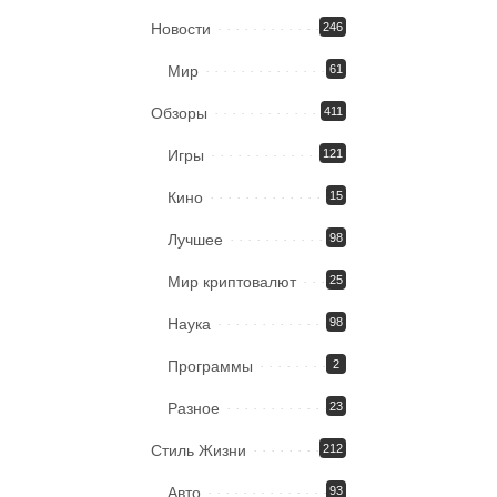
Новости
246
Мир
61
Обзоры
411
Игры
121
Кино
15
Лучшее
98
Мир криптовалют
25
Наука
98
Программы
2
Разное
23
Стиль Жизни
212
Авто
93