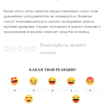
Кроме этого, легко вывести предоставленную сумму, если
дальнейшее сотрудничество не планируется. Новички
смогут потренироваться и сделать на выданные деньги
пробные вращения. Оценят обстановку и примут решение о
продолжении игры или запросят средства на вывод.
Пожалуйста, цените
статью
КАКАЯ ТВОЯ РЕАКЦИЯ?
0
0
0
1
0