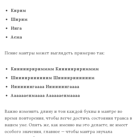
Кирим
Ширим
Инга
Аема
Пение мантры может выглядеть примерно так:
Кииииириримммм Кииииириримммм
Шиииириииииим Шиииириииииим
Иииииингаааа Иииииингаааа
Ааааааенмаааа Ааааааенмаааа
Важно изменять длину и тон каждой буквы в мантре во
время повторения, чтобы легче достичь состояния транса в
вашем уме. Опять же, как именно вы это делаете, не имеет
особого значения, главное — чтобы мантра звучала