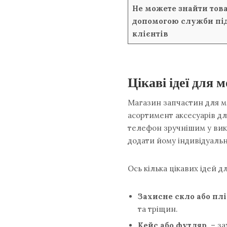
Не можете знайти това
допомогою служби пі
клієнтів
Цікаві ідеї для 
Магазин запчастин для м
асортимент аксесуарів д
телефон зручнішим у вик
додати йому індивідуальн
Ось кілька цікавих ідей 
Захисне скло або пл
та тріщин.
Кейс або футляр
– за