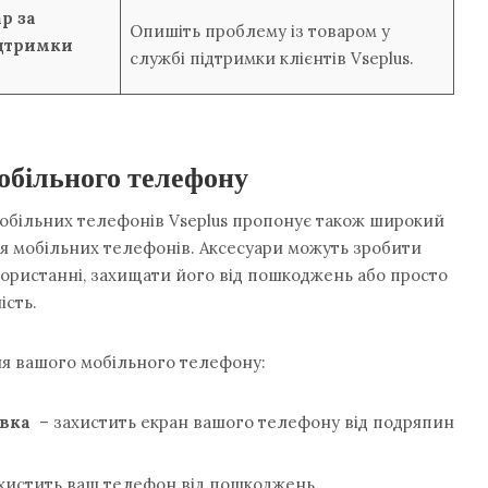
р за
Опишіть проблему із товаром у
дтримки
службі підтримки клієнтів Vseplus.
мобільного телефону
обільних телефонів Vseplus пропонує також широкий
ля мобільних телефонів. Аксесуари можуть зробити
ористанні, захищати його від пошкоджень або просто
ість.
для вашого мобільного телефону:
івка
– захистить екран вашого телефону від подряпин
хистить ваш телефон від пошкоджень.