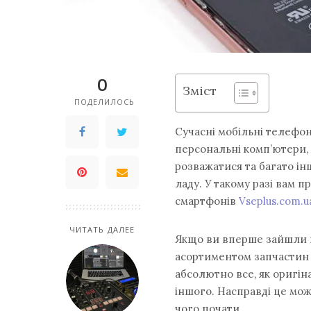
0
Зміст
ПОДЕЛИЛОСЬ
Сучасні мобільні телефони
персональні комп’ютери,
розважатися та багато інш
ладу. У такому разі вам 
смартфонів
Vseplus.com.u
ЧИТАТЬ ДАЛЕЕ
Якщо ви вперше зайшли н
асортиментом запчастин т
абсолютно все, як оригін
іншого. Насправді це мож
чого почати.