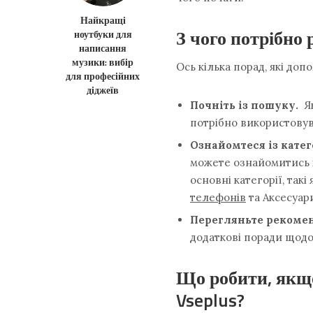
Найкращі
З чого потрібно 
ноутбуки для
написання
музики: вибір
Ось кілька порад, які до
для професійних
діджеїв
Почніть із пошуку.
Як
потрібно використовув
Ознайомтеся із кате
можете ознайомитись із
основні категорії, так
телефонів
та Аксесуар
Перегляньте рекомен
додаткові поради щодо 
Що робити, якщо
Vseplus?