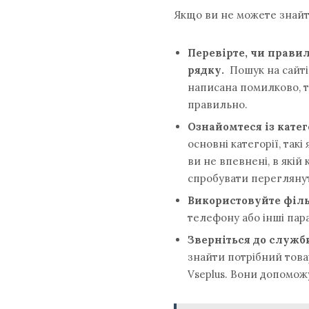
Якщо ви не можете знайти
Перевірте, чи прави
рядку.
Пошук на сайті
написана помилково, т
правильно.
Ознайомтеся із катег
основні категорії, так
ви не впевнені, в якій
спробувати переглянути
Використовуйте філ
телефону або інші пар
Зверніться до служб
знайти потрібний товар
Vseplus. Вони допоможу