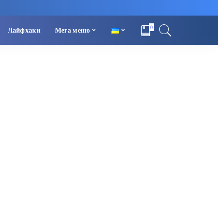
0
Лайфхаки
Мега меню