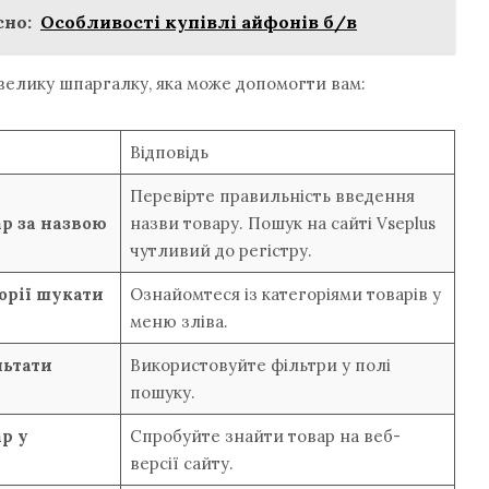
но:
Особливості купівлі айфонів б/в
велику шпаргалку, яка може допомогти вам:
Відповідь
Перевірте правильність введення
р за назвою
назви товару. Пошук на сайті Vseplus
чутливий до регістру.
горії шукати
Ознайомтеся із категоріями товарів у
меню зліва.
льтати
Використовуйте фільтри у полі
пошуку.
р у
Спробуйте знайти товар на веб-
версії сайту.