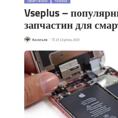
СМАРТФОНИ
ТЕХНІКА
Vseplus – популярн
запчастин для сма
Васильев
23 Серпня, 2023
Posted
by