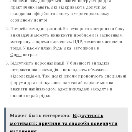
словами, вам доведеться знайти інструктора для
практичних занять, які відкривають допуск до
складання офіційного іспиту в територіальному
сервісному центрі
Потреба самодисципліні. Без суворого контролю з боку
викладачів можуть виникнути проблеми із засвоєнням
матеріалу, зокрема вивченням ПДР, технічних аспектів
тощо. У цьому плані будь-яка
автошкола в
Одесі
виграє.;
Відсутність персоналізації. У більшості випадків
інтерактивна взаємодія з викладачем обмежена
відеолекціями. Так, деякі школи пропонують спеціальні
форуми для спілкування, але такий варіант можна
вважати напівзаходом, адже викладачі заходять в
онлайн вкрай рідко.
Может быть интересно:
Відсутність
мотивації: причини та способи повернути
натхнення