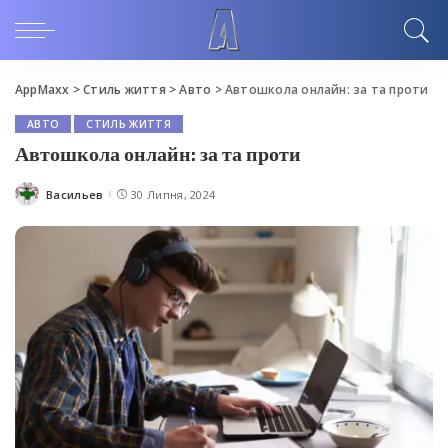
AppMaxx
>
Стиль життя
>
Авто
>
Автошкола онлайн: за та проти
АВТО
СТИЛЬ ЖИТТЯ
Автошкола онлайн: за та проти
Васильев
30 Липня, 2024
Posted
by