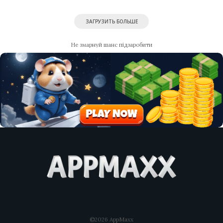
ЗАГРУЗИТЬ БОЛЬШЕ
Не змарнуй шанс підзаробити
©2026 AppMaxx