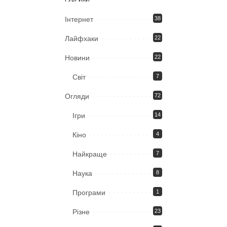
Iнтернет
38
Лайфхаки
22
Новини
22
Світ
7
Огляди
72
Ігри
14
Кіно
4
Найкраще
7
Наука
8
Програми
1
Різне
23