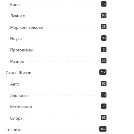
Кино
15
Лучшее
98
Мир криптовалют
25
Наука
98
Программы
2
Разное
23
Стиль Жизни
212
Авто
93
Здоровье
10
Мотивация
7
Спорт
93
Техника
352