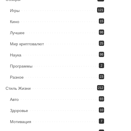
Игры
121
Кино
15
Лучшее
98
Мир криптовалют
25
Наука
98
Программы
2
Разное
23
Стиль Жизни
212
Авто
93
Здоровье
10
Мотивация
7