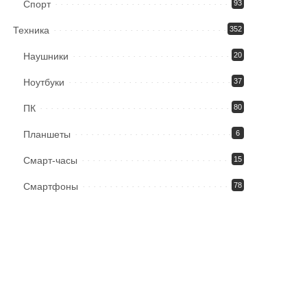
Спорт
93
Техника
352
Наушники
20
Ноутбуки
37
ПК
80
Планшеты
6
Смарт-часы
15
Смартфоны
78