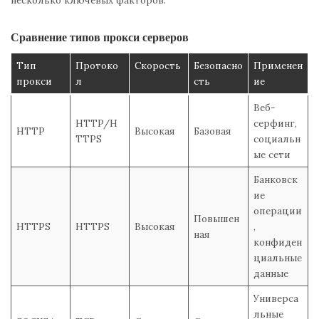
Сравнение типов прокси серверов
Тип
Протоко
Скорость
Безопасно
Применен
прокси
л
сть
ие
Веб-
HTTP/H
серфинг,
HTTP
Высокая
Базовая
TTPS
социальн
ые сети
Банковск
ие
операции
Повышен
HTTPS
HTTPS
Высокая
,
ная
конфиден
циальные
данные
Универса
льные