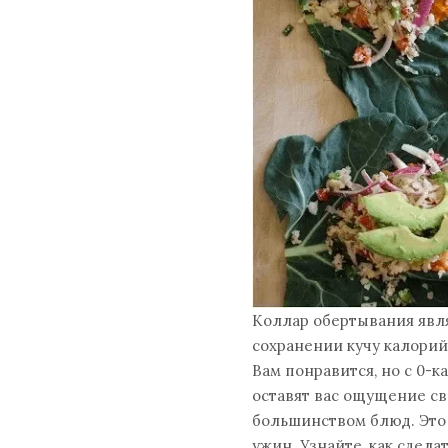
Коллар обертывания явля
сохранении кучу калорий
Вам понравится, но с 0-к
оставят вас ощущение све
большинством блюд. Это 
ужин. Узнайте, как сдела