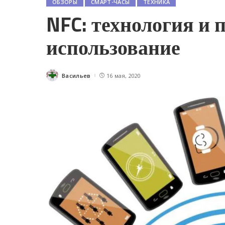
ОБЗОРЫ
СМАРТ-ЧАСЫ
ТЕХНИКА
NFC: технология и 
использование
Васильев
16 мая, 2020
Posted
by