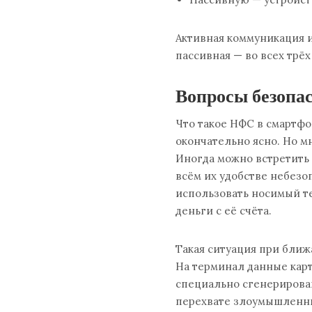
Активная коммуникация и
пассивная — во всех трё
Вопросы безопа
Что такое НФС в смартфо
окончательно ясно. Но м
Иногда можно встретить
всём их удобстве небезо
использовать носимый те
деньги с её счёта.
Такая ситуация при бли
На терминал данные кар
специально сгенерирован
перехвате злоумышленни