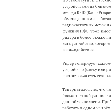
По своей сути NFC (тех
устройствами на близком
метода RFID (Radio Freque
обмена данными, работа
радиочастотных меток и 
функция НФС, Тоже имеет
ридера в более бюджетны
есть устройство, которое
взаимодействия.
Ридер генерирует малом
устройство (метку или ри
состоит сама суть технол
Теперь стало ясно, что 
бесконтактной установки
данной технологии. При
работать в одном из трёх