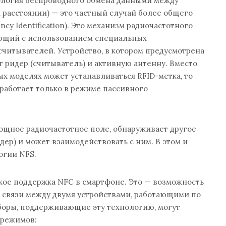
нология беспроводного обмена данными между
 расстоянии) — это частный случай более общего
ncy Identification). Это механизм радиочастотного
ющий с использованием специальных
считывателей. Устройство, в котором предусмотрена
 ридер (считыватель) и активную антенну. Вместо
х моделях может устанавливаться RFID-метка, то
 работает только в режиме пассивного
ощное радиочастотное поле, обнаруживает другое
дер) и может взаимодействовать с ним. В этом и
огии NFS.
такое поддержка NFC в смартфоне. Это — возможность
 связи между двумя устройствами, работающими по
боры, поддерживающие эту технологию, могут
 режимов: