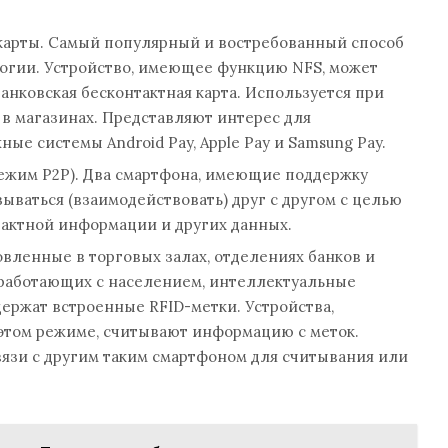
карты. Самый популярный и востребованный способ
огии. Устройство, имеющее функцию NFS, может
банковская бесконтактная карта. Используется при
в магазинах. Представляют интерес для
ые системы Android Pay, Apple Pay и Samsung Pay.
режим P2P). Два смартфона, имеющие поддержку
зываться (взаимодействовать) друг с другом с целью
тактной информации и других данных.
вленные в торговых залах, отделениях банков и
 работающих с населением, интеллектуальные
ержат встроенные RFID-метки. Устройства,
 этом режиме, считывают информацию с меток.
вязи с другим таким смартфоном для считывания или