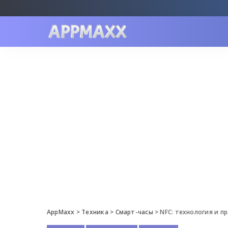
AppMaxx
>
Техника
>
Смарт-часы
>
NFC: технология и п