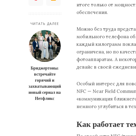
итоге только от мощност
обеспечения.
ЧИТАТЬ ДАЛЕЕ
Можно без труда предста
мобильного телефона об
каждый килограмм покла
ограничена, но по каче
фотоаппаратам. А некот
девайс в своей ежедневн
Бриджертоны:
встречайте
горячий и
Особый интерес для пов
захватывающий
NFC — Near Field Communi
новый сериал на
Нетфликс
«коммуникация ближнего 
немного углубиться в те
Как работает те