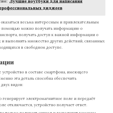
но:
Лучшие ноутбуки для написания
 профессиональных диджеев
оказаться весьма интересным и привлекательным
го помощью можно получать информацию о
нспорта, получать доступ к важной информации о
 и выполнять множество других действий, связанных
ходящихся в свободном доступе.
ации
 устройство в составе смартфона, имеющего
менно эта деталь способна обеспечить
двух видов:
о генерирует электромагнитное поле и передаёт
оле отключается, устройство получает ответ.
во только получает сигнал и выполняет команды.