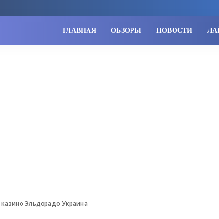
ГЛАВНАЯ
ОБЗОРЫ
НОВОСТИ
ЛА
 казино Эльдорадо Украина