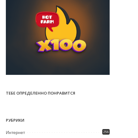
ТЕБЕ ОПРЕДЕЛЕННО ПОНРАВИТСЯ
РУБРИКИ
Интернет
256