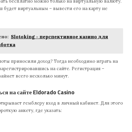
ать бесплатно можно только на виртуальную валюту.
ш будет виртуальным – вывести его на карту не
но:
Slotoking - перспективное казино для
аботка
лоты приносили доход? Тогда необходимо играть на
зарегистрировавшись на сайте. Регистрация –
займет всего несколько минут.
ся на сайте Eldorado Casino
ткрывает гемблеру вход в личный кабинет. Для этого
откую анкету, где указать: