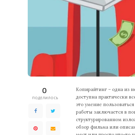
0
Копирайтинг – одна из н
доступна практически все
ПОДЕЛИЛОСЬ
это умение пользоваться
работы заключается в по
структурированном излож
обзор фильма или описан
мест или просто что-то н