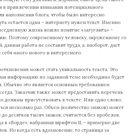
ся в привлечении внимания потенциального
ля наполнения блога, чтобы было интересно
уть остается одна – интернету нужен текст. Именно
вседневную жизнь вошло понятие «загуглить» –
ю. Поэтому современному человеку, окруженному со
 данная работа не составит труда, а, наоборот, даст
 себя много нового и интересного.
ткновения может стать уникальность текста. Это
вами информацию по заданной теме необходимо будет
и. Обычно это является основным требованием
всегда. Заказчик также может предоставить перечень
но должны присутствовать в тексте. Или одно слово,
ься несколько раз. Объем (количество знаков) может
 до десятков тысяч знаков, считается без пробелов.
а в «Ворде», набранная шрифтом 11, – примерно две
ов. Но когда есть вдохновение, то страница за