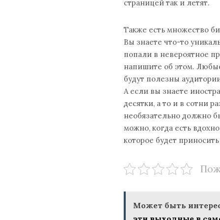
страницей так и летят.
Также есть множество би
Вы знаете что-то уникал
попали в невероятное п
напишите об этом. Любые
будут полезны аудитории
А если вы знаете иностр
десятки, а то и в сотни 
необязательно должно б
можно, когда есть вдохн
которое будет приносить
Пож
Может быть интерес
эти выходные в са