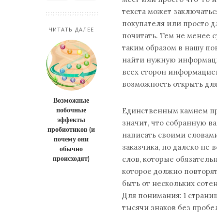
текста может заключать
покупателя или просто д
ЧИТАТЬ ДАЛЕЕ
почитать. Тем не менее с
таким образом в нашу по
найти нужную информаци
всех сторон информацией,
возможность открыть для
Возможные
побочные
Единственным камнем пре
эффекты
значит, что собранную 
пробиотиков (и
написать своими словам
почему они
заказчика, но далеко не 
обычно
происходят)
слов, которые обязатель
которое должно повторят
быть от нескольких сотен
Для понимания: 1 страниц
тысячи знаков без пробел