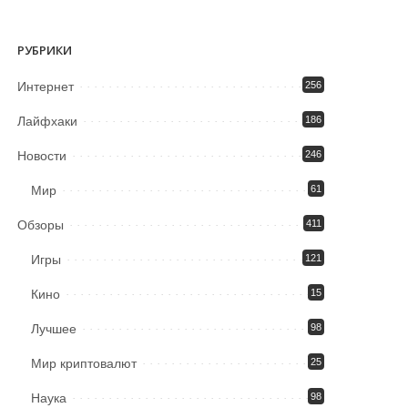
РУБРИКИ
Интернет
256
Лайфхаки
186
Новости
246
Мир
61
Обзоры
411
Игры
121
Кино
15
Лучшее
98
Мир криптовалют
25
Наука
98