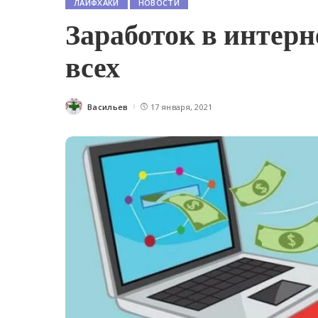
ЛАЙФХАКИ
НОВОСТИ
Заработок в интерн
всех
Васильев
17 января, 2021
Posted
by