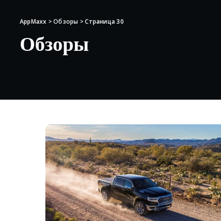
AppMaxx
>
Обзоры
>
Страница 30
Обзоры