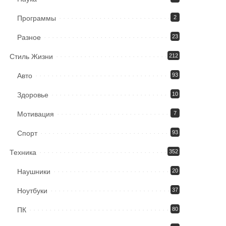
Программы
2
Разное
23
Стиль Жизни
212
Авто
93
Здоровье
10
Мотивация
7
Спорт
93
Техника
352
Наушники
20
Ноутбуки
37
ПК
80