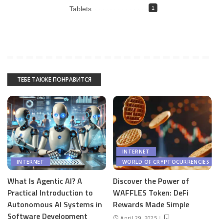
Tablets
1
ТЕБЕ ТАКЖЕ ПОНРАВИТСЯ
INTERNET
WORLD OF CRYPTOCURRENCIES
INTERNET
Discover the Power of
What Is Agentic AI? A
WAFFLES Token: DeFi
Practical Introduction to
Rewards Made Simple
Autonomous AI Systems in
Software Development
April 29, 2025