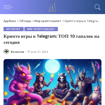
AppMaxx
>
Обзоры
>
Мир криптовалют
>
Крипто игры в Telegram: ТОП 10 тапалок на сегодня
ИНТЕРНЕТ
МИР КРИПТОВАЛЮТ
Крипто игры в Telegram: ТОП 10 тапалок на
сегодня
Васильев
June 27, 2024
Posted
by