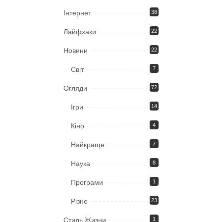
Iнтернет
38
Лайфхаки
22
Новини
22
Світ
7
Огляди
72
Ігри
14
Кіно
4
Найкраще
7
Наука
8
Програми
1
Різне
23
Стиль Жизни
1