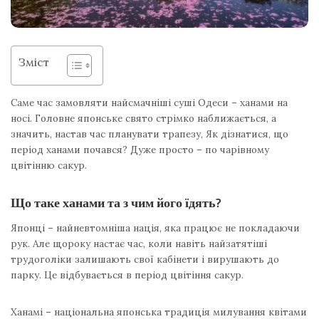
Зміст
Саме час замовляти найсмачніші суші Одеси – ханами на
носі. Головне японське свято стрімко наближається, а
значить, настав час планувати трапезу, Як дізнатися, що
період ханами почався? Дуже просто – по чарівному
цвітінню сакур.
Що таке ханами та з чим його їдять?
Японці – найневтомніша нація, яка працює не покладаючи
рук. Але щороку настає час, коли навіть найзатятіші
трудоголіки залишають свої кабінети і вирушають до
парку. Це відбувається в період цвітіння сакур.
Ханамі – національна японська традиція милування квітами