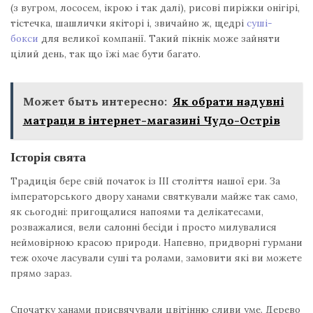
(з вугром, лососем, ікрою і так далі), рисові пиріжки онігірі,
тістечка, шашлички якіторі і, звичайно ж, щедрі
суші-
бокси
для великої компанії. Такий пікнік може зайняти
цілий день, так що їжі має бути багато.
Может быть интересно:
Як обрати надувні
матраци в інтернет-магазині Чудо-Острів
Історія свята
Традиція бере свій початок із III століття нашої ери. За
імператорського двору ханами святкували майже так само,
як сьогодні: пригощалися напоями та делікатесами,
розважалися, вели салонні бесіди і просто милувалися
неймовірною красою природи. Напевно, придворні гурмани
теж охоче ласували суші та ролами, замовити які ви можете
прямо зараз.
Спочатку ханами присвячували цвітінню сливи уме. Дерево