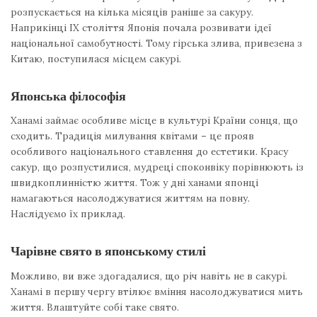
розпускається на кілька місяців раніше за сакуру.
Наприкінці IX століття Японія почала розвивати ідеї
національної самобутності. Тому гірська злива, привезена з
Китаю, поступилася місцем сакурі.
Японська філософія
Ханамі займає особливе місце в культурі Країни сонця, що
сходить. Традиція милування квітами – це прояв
особливого національного ставлення до естетики. Красу
сакур, що розпустилися, мудреці споконвіку порівнюють із
швидкоплинністю життя. Тож у дні ханами японці
намагаються насолоджуватися життям на повну.
Наслідуємо їх приклад.
Чарівне свято в японському стилі
Можливо, ви вже здогадалися, що річ навіть не в сакурі.
Ханамі в першу чергу втілює вміння насолоджуватися мить
життя. Влаштуйте собі таке свято.