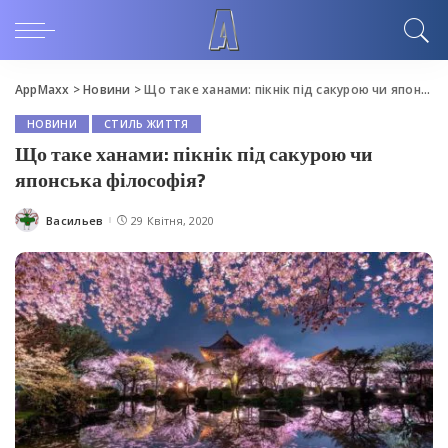
AppMaxx
>
Новини
>
Що таке ханами: пікнік під сакурою чи японська філософія?
НОВИНИ
СТИЛЬ ЖИТТЯ
Що таке ханами: пікнік під сакурою чи
японська філософія?
Васильев
29 Квітня, 2020
Posted
by