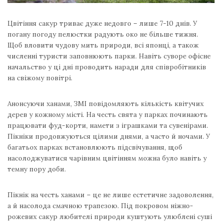
Цвітіння сакур триває дуже недовго – лише 7-10 днів. У
погану погоду пелюстки радують око не більше тижня.
Щоб вловити чудову мить природи, всі японці, а також
численні туристи заповнюють парки. Навіть суворе офісне
начальство у ці дні проводить наради для співробітників
на свіжому повітрі.
Анонсуючи ханами, ЗМІ повідомляють кількість квітучих
дерев у кожному місті. На честь свята у парках починають
працювати фуд-корти, намети з іграшками та сувенірами.
Пікніки продовжуються цілими днями, а часто й ночами. У
багатьох парках встановлюють підсвічування, щоб
насолоджуватися чарівним цвітінням можна було навіть у
темну пору доби.
Пікнік на честь ханами – це не лише естетичне задоволення,
а й насолода смачною трапезою. Під покровом ніжно-
рожевих сакур любителі природи куштують улюблені суші