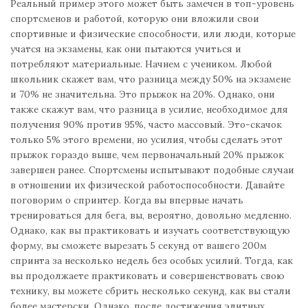
Реальный пример этого может быть замечен в топ-уровень
спортсменов и работой, которую они вложили свои
спортивные и физические способности, или люди, которые
учатся на экзамены, как они пытаются учиться и
потребляют материальные. Начнем с учеником. Любой
школьник скажет вам, что разница между 50% на экзамене
и 70% не значительна. Это прыжок на 20%. Однако, они
также скажут вам, что разница в усилие, необходимое для
получения 90% против 95%, часто массовый. Это-скачок
только 5% этого времени, но усилия, чтобы сделать этот
прыжок гораздо выше, чем первоначальный 20% прыжок
завершен ранее. Спортсмены испытывают подобные случаи
в отношении их физической работоспособности. Давайте
поговорим о спринтер. Когда вы впервые начать
тренироваться для бега, вы, вероятно, довольно медленно.
Однако, как вы практиковать и изучать соответствующую
форму, вы сможете вырезать 5 секунд от вашего 200м
спринта за несколько недель без особых усилий. Тогда, как
вы продолжаете практиковать и совершенствовать свою
технику, вы можете сбрить несколько секунд, как вы стали
более мастерски. Однако, после достижения элитных