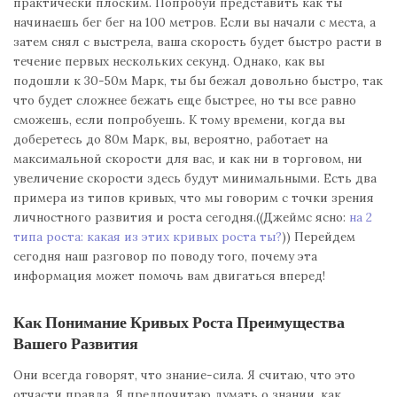
практически плоским. Попробуй представить как ты
начинаешь бег бег на 100 метров. Если вы начали с места, а
затем снял с выстрела, ваша скорость будет быстро расти в
течение первых нескольких секунд. Однако, как вы
подошли к 30-50м Марк, ты бы бежал довольно быстро, так
что будет сложнее бежать еще быстрее, но ты все равно
сможешь, если попробуешь. К тому времени, когда вы
доберетесь до 80м Марк, вы, вероятно, работает на
максимальной скорости для вас, и как ни в торговом, ни
увеличение скорости здесь будут минимальными. Есть два
примера из типов кривых, что мы говорим с точки зрения
личностного развития и роста сегодня.((Джеймс ясно:
на 2
типа роста: какая из этих кривых роста ты?
)) Перейдем
сегодня наш разговор по поводу того, почему эта
информация может помочь вам двигаться вперед!
Как Понимание Кривых Роста Преимущества
Вашего Развития
Они всегда говорят, что знание-сила. Я считаю, что это
отчасти правда. Я предпочитаю думать о знании, как