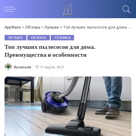
AppMaxx
>
Обзоры
>
Лучшее
>
Топ лучших пылесосов для дома. Преимущества и особенности
ЛУЧШЕЕ
ОБЗОРЫ
ТЕХНИКА
Топ лучших пылесосов для дома.
Преимущества и особенности
Васильев
17 марта, 2021
Posted
by