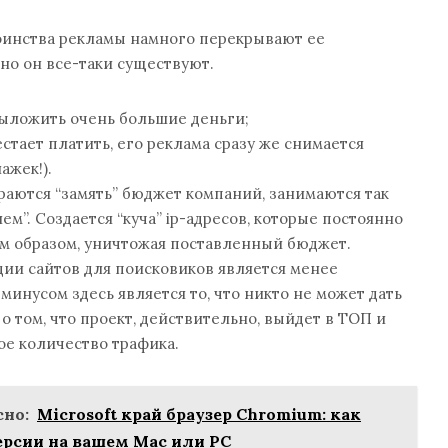
оинства рекламы намного перекрывают ее
но он все-таки существуют.
ыложить очень большие деньги;
стает платить, его реклама сразу же снимается
ажек!).
раются “замять” бюджет компаний, занимаются так
м”. Создается “куча” ip-адресов, которые постоянно
им образом, уничтожая поставленный бюджет.
ии сайтов для поисковиков является менее
минусом здесь является то, что никто не может дать
о том, что проект, действительно, выйдет в ТОП и
ое количество трафика.
но:
Microsoft край браузер Chromium: как
ерсии на вашем Mac или PC