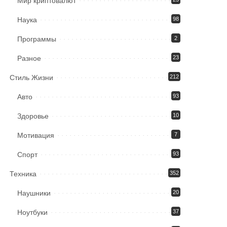
Мир криптовалют
Наука
98
Программы
2
Разное
23
Стиль Жизни
212
Авто
93
Здоровье
10
Мотивация
7
Спорт
93
Техника
352
Наушники
20
Ноутбуки
37