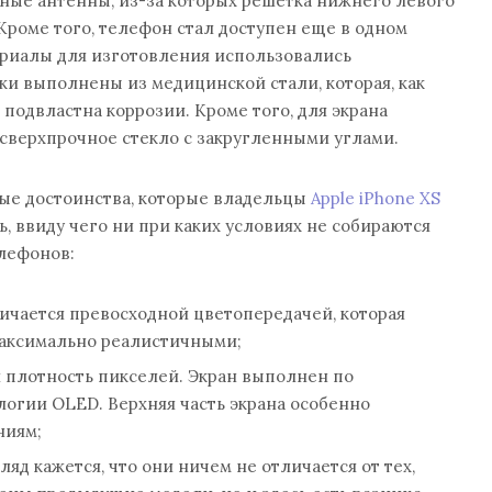
ные антенны, из-за которых решетка нижнего левого
Кроме того, телефон стал доступен еще в одном
риалы для изготовления использовались
ки выполнены из медицинской стали, которая, как
 подвластна коррозии. Кроме того, для экрана
сверхпрочное стекло с закругленными углами.
мые достоинства, которые владельцы
Apple iPhone XS
, ввиду чего ни при каких условиях не собираются
елефонов:
ичается превосходной цветопередачей, которая
аксимально реалистичными;
 плотность пикселей. Экран выполнен по
огии OLED. Верхняя часть экрана особенно
ниям;
ляд кажется, что они ничем не отличается от тех,