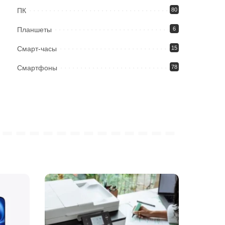
ПК
80
Планшеты
6
Смарт-часы
15
Смартфоны
78