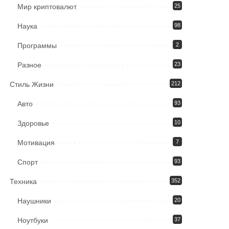
Мир криптовалют
25
Наука
98
Программы
2
Разное
23
Стиль Жизни
212
Авто
93
Здоровье
10
Мотивация
7
Спорт
93
Техника
352
Наушники
20
Ноутбуки
37