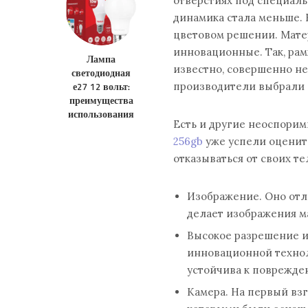
отверстиях под специаль
динамика стала меньше. 
цветовом решении. Мате
инновационные. Так, рам
Лампа
известно, совершенно не
светодиодная
е27 12 вольт:
производители выбрали 
преимущества
использования
Есть и другие неоспори
256gb
уже успели оценить
отказываться от своих т
Изображение. Оно отл
делает изображения м
Высокое разрешение и
инновационной технол
устойчива к поврежде
Камера. На первый взг