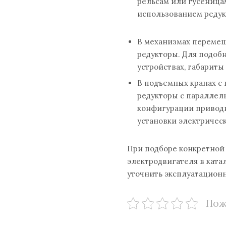
рельсам или гусеница
использованием редук
В механизмах перемещ
редукторы. Для подоб
устройствах, габариты
В подъемных кранах 
редукторы с паралле
конфигурации приводн
установки электричес
При подборе конкретной
электродвигателя в ката
уточнить эксплуатацион
Пож