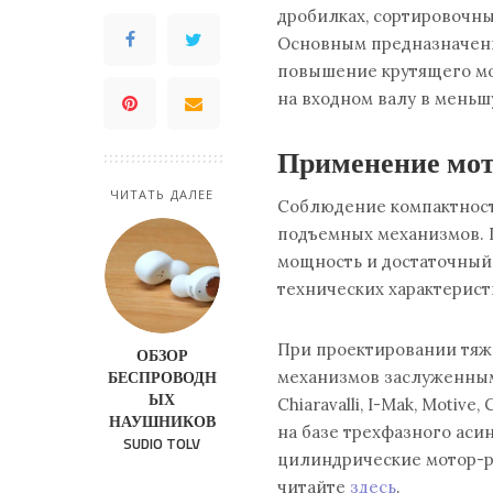
дробилках, сортировочны
Основным предназначени
повышение крутящего мо
на входном валу в меньш
Применение мот
ЧИТАТЬ ДАЛЕЕ
Соблюдение компактност
подъемных механизмов. 
мощность и достаточный
технических характерист
При проектировании тяж
ОБЗОР
БЕСПРОВОДН
механизмов заслуженным
ЫХ
Chiaravalli, I-Mak, Motiv
НАУШНИКОВ
на базе трехфазного аси
SUDIO TOLV
цилиндрические мотор-р
читайте
здесь
.