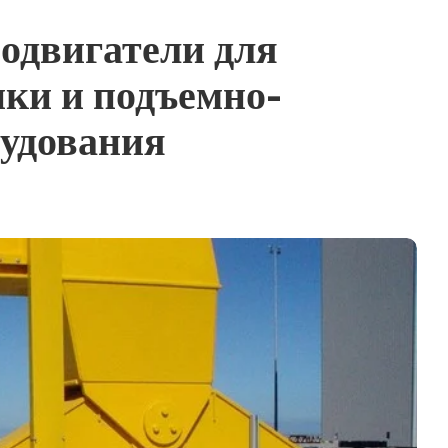
родвигатели для
ики и подъемно-
рудования