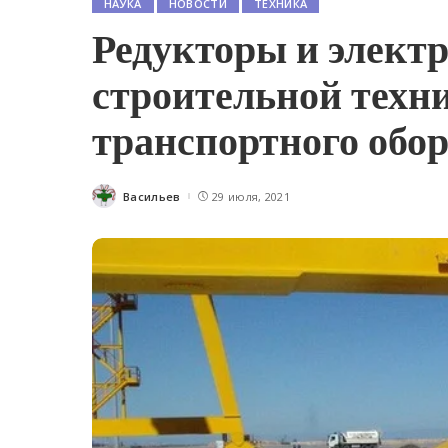
НАУКА
НОВОСТИ
ТЕХНИКА
Редукторы и элект
строительной техн
транспортного обо
Васильев
29 июля, 2021
Posted
by