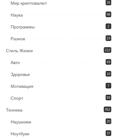
Мир криптовалют
25
Наука
98
Программы
2
Разное
23
Стиль Жизни
212
Авто
93
Здоровье
10
Мотивация
7
Спорт
93
Техника
352
Наушники
20
Ноутбуки
37